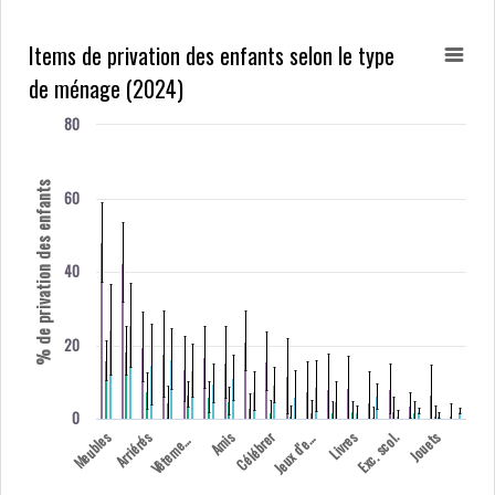
Items de privation des enfants selon le type
de ménage (2024)
80
% de privation des enfants
60
40
20
0
ê
t
e
m
t
e
u
x
d'
Meubles
Arriérés
Amis
Célébrer
Livres
Exc. scol.
Jouets
J
x
t
.
V
n
s
e
e