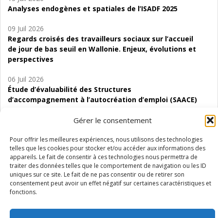
Analyses endogènes et spatiales de l’ISADF 2025
09 Juil 2026
Regards croisés des travailleurs sociaux sur l’accueil
de jour de bas seuil en Wallonie. Enjeux, évolutions et
perspectives
06 Juil 2026
Étude d’évaluabilité des Structures
d’accompagnement à l’autocréation d’emploi (SAACE)
01 Juil 2026
Gérer le consentement
Pénurie du personnel infirmier :quels indicateurs
d’offre de soins pour comprendre la situation en
Pour offrir les meilleures expériences, nous utilisons des technologies
telles que les cookies pour stocker et/ou accéder aux informations des
Wallonie ?
appareils. Le fait de consentir à ces technologies nous permettra de
traiter des données telles que le comportement de navigation ou les ID
uniques sur ce site. Le fait de ne pas consentir ou de retirer son
consentement peut avoir un effet négatif sur certaines caractéristiques et
fonctions.
Mentions légales
Vie privée
Médiateur
Accessibilité