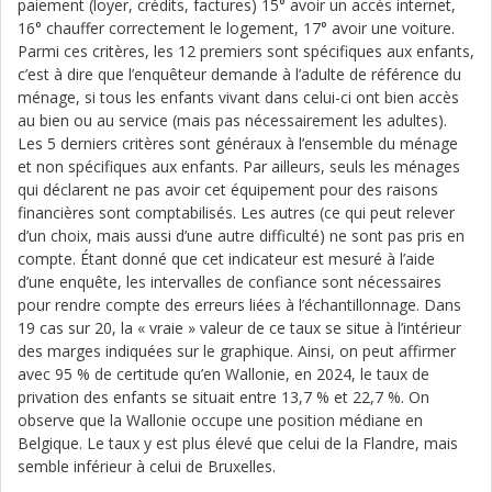
paiement (loyer, crédits, factures) 15° avoir un accès internet,
16° chauffer correctement le logement, 17° avoir une voiture.
Parmi ces critères, les 12 premiers sont spécifiques aux enfants,
c’est à dire que l’enquêteur demande à l’adulte de référence du
ménage, si tous les enfants vivant dans celui-ci ont bien accès
au bien ou au service (mais pas nécessairement les adultes).
Les 5 derniers critères sont généraux à l’ensemble du ménage
et non spécifiques aux enfants. Par ailleurs, seuls les ménages
qui déclarent ne pas avoir cet équipement pour des raisons
financières sont comptabilisés. Les autres (ce qui peut relever
d’un choix, mais aussi d’une autre difficulté) ne sont pas pris en
compte. Étant donné que cet indicateur est mesuré à l’aide
d’une enquête, les intervalles de confiance sont nécessaires
pour rendre compte des erreurs liées à l’échantillonnage. Dans
19 cas sur 20, la « vraie » valeur de ce taux se situe à l’intérieur
des marges indiquées sur le graphique. Ainsi, on peut affirmer
avec 95 % de certitude qu’en Wallonie, en 2024, le taux de
privation des enfants se situait entre 13,7 % et 22,7 %. On
observe que la Wallonie occupe une position médiane en
Belgique. Le taux y est plus élevé que celui de la Flandre, mais
semble inférieur à celui de Bruxelles.