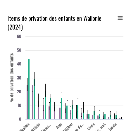
Items de privation des enfants en Wallonie
(2024)
60
50
% de privation des enfants
40
30
20
10
0
ê
t
e
m
t
e
u
x
d'
Meubles
Arriérés
Amis
Célébrer
Livres
Exc. scol.
Jouets
J
x
t
.
V
n
s
e
e