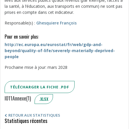
liées aux services publics qu’aux revenus (par exemple, l’accès à
la santé, à l’éducation, aux transports en commun) ne sont pas
prises en compte dans cet indicateur.
Responsable(s) :
Ghesquiere François
Pour en savoir plus:
http://ec.europa.eu/eurostat/fr/web/gdp-and-
beyond/
quality-of-life/severely-materially-deprived-
people
Prochaine mise à jour: mars 2028
TÉLÉCHARGER LA FICHE .PDF
I011Annexe(1)
.XLSX
RETOUR AUX STATISTIQUES
Statistiques récentes