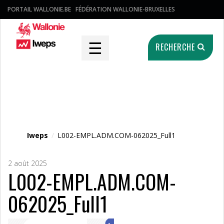
PORTAIL WALLONIE.BE
FÉDÉRATION WALLONIE-BRUXELLES
☰
RECHERCHE
Fichier média
Iweps
/
L002-EMPL.ADM.COM-062025_Full1
2 août 2025
L002-EMPL.ADM.COM-
062025_Full1