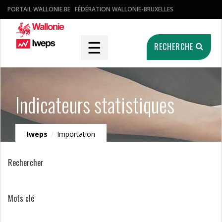
PORTAIL WALLONIE.BE
FÉDÉRATION WALLONIE-BRUXELLES
☰
RECHERCHE
Indicateurs statistiques
Iweps
/
Importation
Rechercher
Mots clé