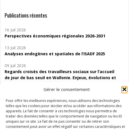
Publications récentes
16 Juil 2026
Perspectives économiques régionales 2026-2031
13 Juil 2026
Analyses endogènes et spatiales de l’ISADF 2025
09 Juil 2026
Regards croisés des travailleurs sociaux sur l’accueil
de jour de bas seuil en Wallonie. Enjeux, évolutions et
perspectives
Gérer le consentement
06 Juil 2026
Pour offrir les meilleures expériences, nous utilisons des technologies
Étude d’évaluabilité des Structures
telles que les cookies pour stocker et/ou accéder aux informations des
d’accompagnement à l’autocréation d’emploi (SAACE)
appareils. Le fait de consentir à ces technologies nous permettra de
traiter des données telles que le comportement de navigation ou les ID
01 Juil 2026
uniques sur ce site. Le fait de ne pas consentir ou de retirer son
Pénurie du personnel infirmier :quels indicateurs
consentement peut avoir un effet négatif sur certaines caractéristiques et