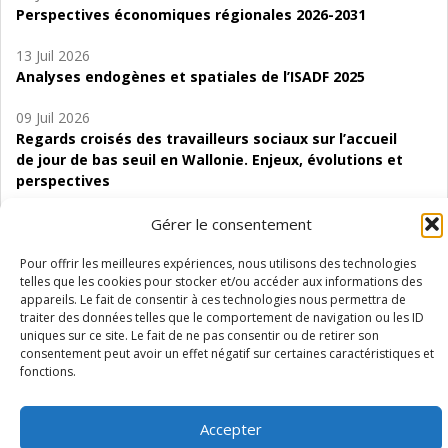
Perspectives économiques régionales 2026-2031
13 Juil 2026
Analyses endogènes et spatiales de l’ISADF 2025
09 Juil 2026
Regards croisés des travailleurs sociaux sur l’accueil
de jour de bas seuil en Wallonie. Enjeux, évolutions et
perspectives
06 Juil 2026
Gérer le consentement
Étude d’évaluabilité des Structures
d’accompagnement à l’autocréation d’emploi (SAACE)
Pour offrir les meilleures expériences, nous utilisons des technologies
telles que les cookies pour stocker et/ou accéder aux informations des
appareils. Le fait de consentir à ces technologies nous permettra de
01 Juil 2026
traiter des données telles que le comportement de navigation ou les ID
Pénurie du personnel infirmier :quels indicateurs
uniques sur ce site. Le fait de ne pas consentir ou de retirer son
d’offre de soins pour comprendre la situation en
consentement peut avoir un effet négatif sur certaines caractéristiques et
Wallonie ?
fonctions.
Accepter