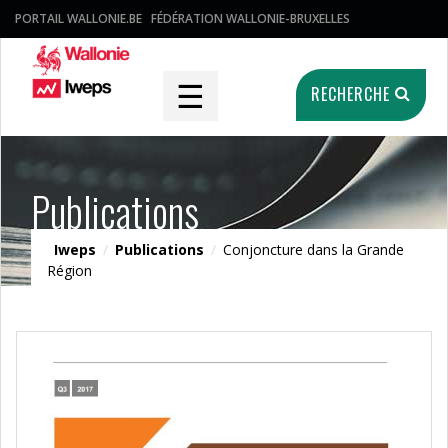
PORTAIL WALLONIE.BE
FÉDÉRATION WALLONIE-BRUXELLES
☰
RECHERCHE
Publications
Iweps
/
Publications
/
Conjoncture dans la Grande
Région