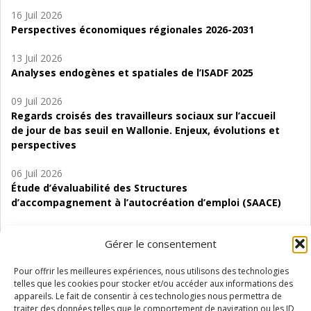
16 Juil 2026
Perspectives économiques régionales 2026-2031
13 Juil 2026
Analyses endogènes et spatiales de l’ISADF 2025
09 Juil 2026
Regards croisés des travailleurs sociaux sur l’accueil
de jour de bas seuil en Wallonie. Enjeux, évolutions et
perspectives
06 Juil 2026
Étude d’évaluabilité des Structures
d’accompagnement à l’autocréation d’emploi (SAACE)
01 Juil 2026
Gérer le consentement
Pénurie du personnel infirmier :quels indicateurs
d’offre de soins pour comprendre la situation en
Pour offrir les meilleures expériences, nous utilisons des technologies
Wallonie ?
telles que les cookies pour stocker et/ou accéder aux informations des
appareils. Le fait de consentir à ces technologies nous permettra de
traiter des données telles que le comportement de navigation ou les ID