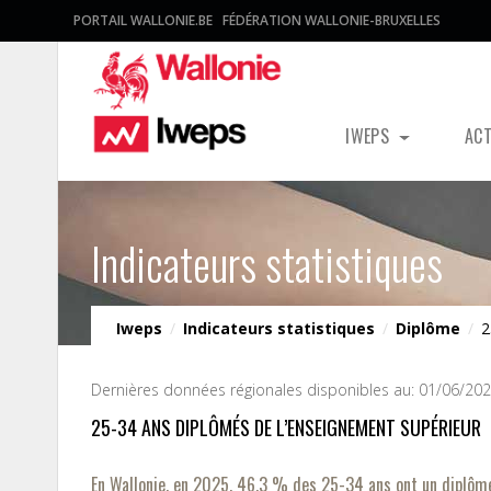
PORTAIL WALLONIE.BE
FÉDÉRATION WALLONIE-BRUXELLES
IWEPS
AC
Indicateurs statistiques
Iweps
/
Indicateurs statistiques
/
Diplôme
/
2
Dernières données régionales disponibles au: 01/06/20
25-34 ANS DIPLÔMÉS DE L’ENSEIGNEMENT SUPÉRIEUR
En Wallonie, en 2025, 46,3 % des 25-34 ans ont un diplôme