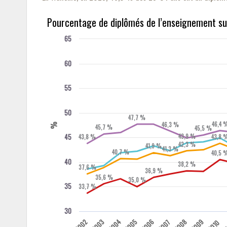
Pourcentage de diplômés de l’enseignement su
65
60
55
50
47,7 %
46,4 
46,3 %
%
45,7 %
45,5 %
45
43,9 %
43,8 %
43,8 
42,3 %
41,9 %
41,3 %
40,7 %
40,5 
40
38,2 %
37,6 %
36,9 %
35,6 %
35,0 %
35
33,7 %
30
2002
2003
2004
2005
2006
2008
2009
2007
2010
2