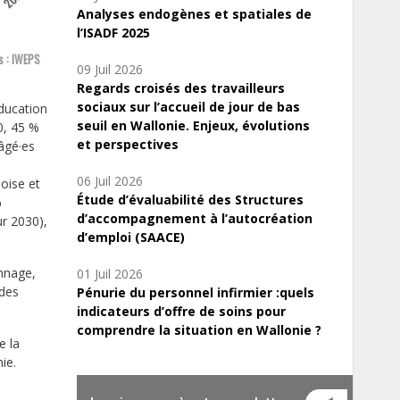
Analyses endogènes et spatiales de
l’ISADF 2025
s : IWEPS
09 Juil 2026
Regards croisés des travailleurs
sociaux sur l’accueil de jour de bas
éducation
seuil en Wallonie. Enjeux, évolutions
0, 45 %
et perspectives
âgé·es
06 Juil 2026
loise et
Étude d’évaluabilité des Structures
%
d’accompagnement à l’autocréation
ur 2030),
d’emploi (SAACE)
onnage,
01 Juil 2026
 des
Pénurie du personnel infirmier :quels
indicateurs d’offre de soins pour
comprendre la situation en Wallonie ?
e la
ie.