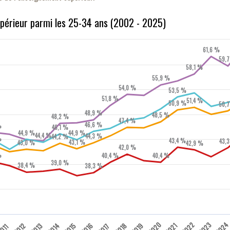
périeur parmi les 25-34 ans (2002 - 2025)
61,6 %
59,
58,1 %
55,9 %
54,0 %
53,5 %
51,8 %
51,4 %
50,9 %
50,
48,9 %
48,5 %
48,2 %
47,4 %
46,6 %
%
46,1 %
44,9 %
44,9 %
44,4 %
44,3 %
44,2 %
%
43,4 %
43,
43,1 %
43,0 %
42,9 %
42,0 %
%
40,4 %
40,4 %
39,0 %
38,4 %
38,3 %
2020
2022
2023
202
2012
2013
2014
2015
2016
2018
2019
2021
2017
011