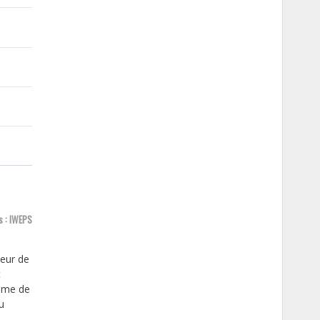
ls : IWEPS
ieur de
t
lôme de
u