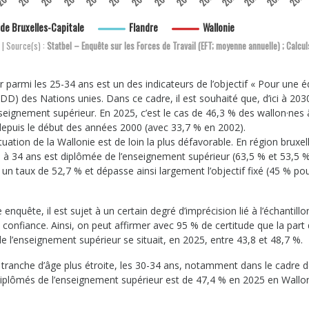
de Bruxelles-Capitale
Flandre
Wallonie
 | Source(s) :
Statbel – Enquête sur les Forces de Travail (EFT; moyenne annuelle) ; Calcul
parmi les 25-34 ans est un des indicateurs de l’objectif « Pour une 
D) des Nations unies. Dans ce cadre, il est souhaité que, d’ici à 203
seignement supérieur. En 2025, c’est le cas de 46,3 % des wallon·nes 
depuis le début des années 2000 (avec 33,7 % en 2002).
tion de la Wallonie est de loin la plus défavorable. En région bruxel
25 à 34 ans est diplômée de l’enseignement supérieur (63,5 % et 53,5 
n taux de 52,7 % et dépasse ainsi largement l’objectif fixé (45 % po
enquête, il est sujet à un certain degré d’imprécision lié à l’échantill
onfiance. Ainsi, on peut affirmer avec 95 % de certitude que la part
 l’enseignement supérieur se situait, en 2025, entre 43,8 et 48,7 %.
e tranche d’âge plus étroite, les 30-34 ans, notamment dans le cadre d
 diplômés de l’enseignement supérieur est de 47,4 % en 2025 en Wallon