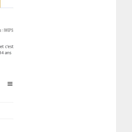
ls : IWEPS
t c’est
34 ans