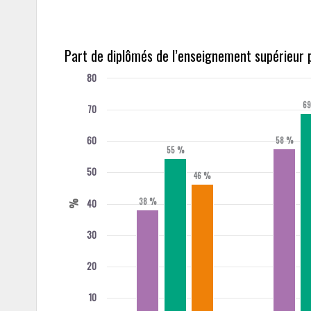
Part de diplômés de l’enseignement supérieur p
80
6
70
60
58 %
55 %
50
46 %
38 %
40
%
30
20
10