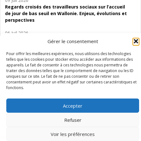
09 Juil 2026
Regards croisés des travailleurs sociaux sur l’accueil
de jour de bas seuil en Wallonie. Enjeux, évolutions et
perspectives
06 Juil 2026
Étude d’évaluabilité des Structures
Gérer le consentement
d’accompagnement à l’autocréation d’emploi (SAACE)
Pour offrir les meilleures expériences, nous utilisons des technologies
01 Juil 2026
telles que les cookies pour stocker et/ou accéder aux informations des
appareils. Le fait de consentir à ces technologies nous permettra de
Pénurie du personnel infirmier :quels indicateurs
traiter des données telles que le comportement de navigation ou les ID
d’offre de soins pour comprendre la situation en
uniques sur ce site. Le fait de ne pas consentir ou de retirer son
Wallonie ?
consentement peut avoir un effet négatif sur certaines caractéristiques et
fonctions.
Accepter
Mentions légales
Vie privée
Médiateur
Accessibilité
Refuser
Voir les préférences