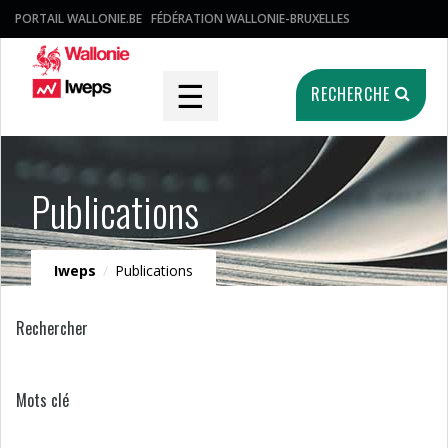
PORTAIL WALLONIE.BE
FÉDÉRATION WALLONIE-BRUXELLES
☰
RECHERCHE
Publications
Iweps
/
Publications
Rechercher
Mots clé