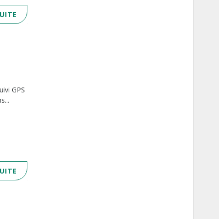
SUITE
uivi GPS
s...
SUITE