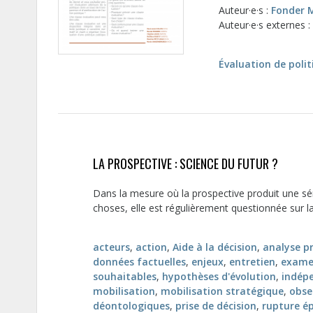
Auteur·e·s :
Fonder M
Auteur·e·s externes 
Évaluation de poli
LA PROSPECTIVE : SCIENCE DU FUTUR ?
Dans la mesure où la prospective produit une sér
choses, elle est régulièrement questionnée sur la “
acteurs
,
action
,
Aide à la décision
,
analyse p
données factuelles
,
enjeux
,
entretien
,
examen
souhaitables
,
hypothèses d'évolution
,
indép
mobilisation
,
mobilisation stratégique
,
obse
déontologiques
,
prise de décision
,
rupture é