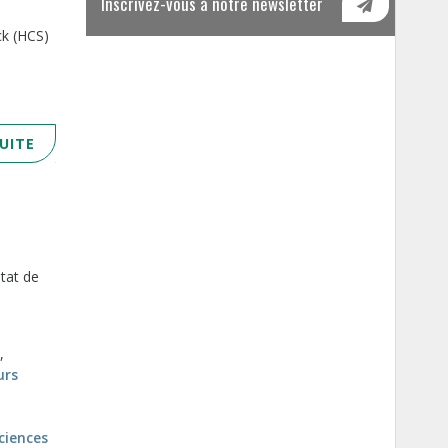
Inscrivez-vous à notre newsletter
ck (HCS)
SUITE
état de
,
urs
ciences