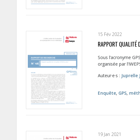
15 Fév 2022
RAPPORT QUALITÉ D
Sous l’acronyme GPSW
organisée par l’IWEPS
Auteur·e·s :
Juprelle 
Enquête
,
GPS
,
méth
19 Jan 2021