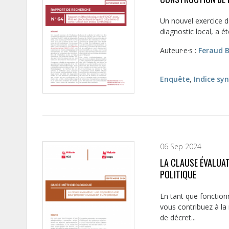
Un nouvel exercice d
diagnostic local, a ét
Auteur·e·s :
Feraud B
Enquête
,
Indice sy
06 Sep 2024
LA CLAUSE ÉVALUATI
POLITIQUE
En tant que fonctionn
vous contribuez à la 
de décret...