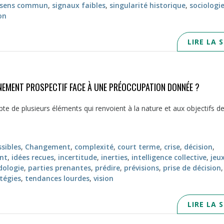
sens commun
,
signaux faibles
,
singularité historique
,
sociologi
on
LIRE LA 
NEMENT PROSPECTIF FACE À UNE PRÉOCCUPATION DONNÉE ?
pte de plusieurs éléments qui renvoient à la nature et aux objectifs de
sibles
,
Changement
,
complexité
,
court terme
,
crise
,
décision
,
nt
,
idées recues
,
incertitude
,
inerties
,
intelligence collective
,
jeu
ologie
,
parties prenantes
,
prédire
,
prévisions
,
prise de décision
,
tégies
,
tendances lourdes
,
vision
LIRE LA 