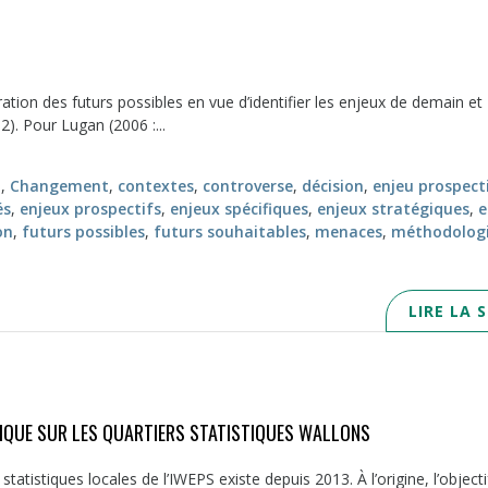
tion des futurs possibles en vue d’identifier les enjeux de demain et
2). Pour Lugan (2006 :...
n
,
Changement
,
contextes
,
controverse
,
décision
,
enjeu prospect
és
,
enjeux prospectifs
,
enjeux spécifiques
,
enjeux stratégiques
,
e
on
,
futurs possibles
,
futurs souhaitables
,
menaces
,
méthodolog
LIRE LA 
QUE SUR LES QUARTIERS STATISTIQUES WALLONS
 statistiques locales de l’IWEPS existe depuis 2013. À l’origine, l’objecti