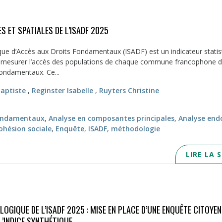
S ET SPATIALES DE L’ISADF 2025
ique d’Accès aux Droits Fondamentaux (ISADF) est un indicateur statis
 mesurer l’accès des populations de chaque commune francophone 
fondamentaux. Ce...
aptiste
,
Reginster Isabelle
,
Ruyters Christine
fondamentaux
,
Analyse en composantes principales
,
Analyse end
ohésion sociale
,
Enquête
,
ISADF
,
méthodologie
LIRE LA 
GIQUE DE L’ISADF 2025 : MISE EN PLACE D’UNE ENQUÊTE CITOYEN
’INDICE SYNTHÉTIQUE