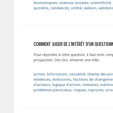
économiques
,
sciences sociales
,
scientificité
,
système
,
tendances
,
utilité
,
valeurs
,
validati
COMMENT JUGER DE L’INTÉRÊT D’UN QUESTION
Pour répondre à cette question, il faut tenir com
prospective. Dès lors, entamer une telle...
action
,
bifurcation
,
causalité
,
champ des pos
évidences
,
évolutions
,
facteurs de changeme
d'acteurs
,
logique d'action
,
menaces
,
méthod
problèmes pernicieux
,
risques
,
ruptures
,
stra