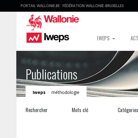
PORTAIL WALLONIE.BE
FÉDÉRATION WALLONIE-BRUXELLES
IWEPS
AC
Publications
Iweps
/
méthodologie
Rechercher
Mots clé
Catégorie