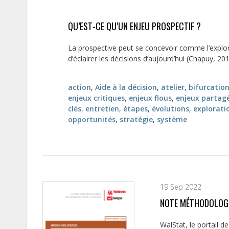
QU’EST-CE QU’UN ENJEU PROSPECTIF ?
La prospective peut se concevoir comme l’explora
d’éclairer les décisions d’aujourd’hui (Chapuy, 201
action
,
Aide à la décision
,
atelier
,
bifurcatio
enjeux critiques
,
enjeux flous
,
enjeux partag
clés
,
entretien
,
étapes
,
évolutions
,
explorati
opportunités
,
stratégie
,
système
19 Sep 2022
NOTE MÉTHODOLOGI
WalStat, le portail de