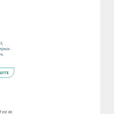
if
,
njeux-
ie
,
SUITE
f est de