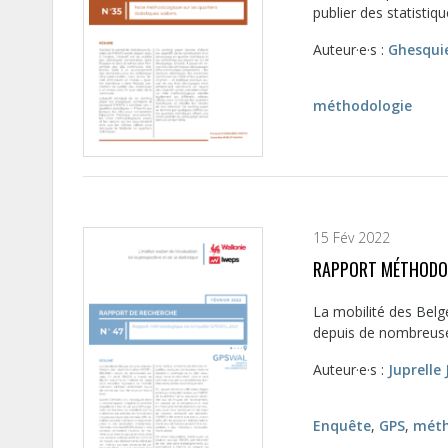
publier des statisti
Auteur·e·s :
Ghesquie
méthodologie
15 Fév 2022
RAPPORT MÉTHODOL
La mobilité des Belg
depuis de nombreuses
Auteur·e·s :
Juprelle 
Enquête
,
GPS
,
méth