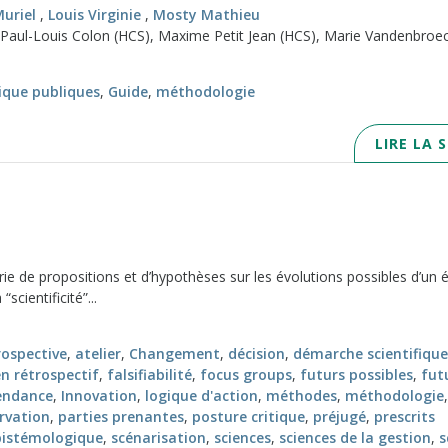
uriel
,
Louis Virginie
,
Mosty Mathieu
: Paul-Louis Colon (HCS), Maxime Petit Jean (HCS), Marie Vandenbroe
tique publiques
,
Guide
,
méthodologie
LIRE LA 
ie de propositions et d’hypothèses sur les évolutions possibles d’un 
scientificité”...
rospective
,
atelier
,
Changement
,
décision
,
démarche scientifique
 rétrospectif
,
falsifiabilité
,
focus groups
,
futurs possibles
,
fut
endance
,
Innovation
,
logique d'action
,
méthodes
,
méthodologie
,
rvation
,
parties prenantes
,
posture critique
,
préjugé
,
prescrits
pistémologique
,
scénarisation
,
sciences
,
sciences de la gestion
,
s