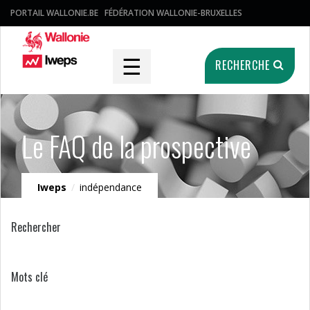
PORTAIL WALLONIE.BE
FÉDÉRATION WALLONIE-BRUXELLES
☰
RECHERCHE
Le FAQ de la prospective
Iweps
/
indépendance
Rechercher
Mots clé