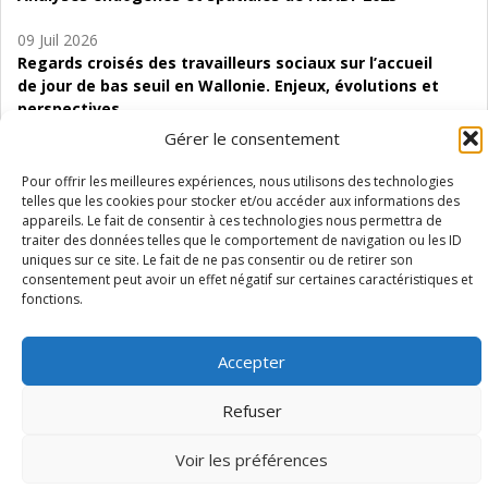
09 Juil 2026
Regards croisés des travailleurs sociaux sur l’accueil
de jour de bas seuil en Wallonie. Enjeux, évolutions et
perspectives
Gérer le consentement
06 Juil 2026
Étude d’évaluabilité des Structures
Pour offrir les meilleures expériences, nous utilisons des technologies
d’accompagnement à l’autocréation d’emploi (SAACE)
telles que les cookies pour stocker et/ou accéder aux informations des
appareils. Le fait de consentir à ces technologies nous permettra de
traiter des données telles que le comportement de navigation ou les ID
01 Juil 2026
uniques sur ce site. Le fait de ne pas consentir ou de retirer son
Pénurie du personnel infirmier :quels indicateurs
consentement peut avoir un effet négatif sur certaines caractéristiques et
d’offre de soins pour comprendre la situation en
fonctions.
Wallonie ?
Accepter
Refuser
Mentions légales
Vie privée
Médiateur
Accessibilité
Voir les préférences