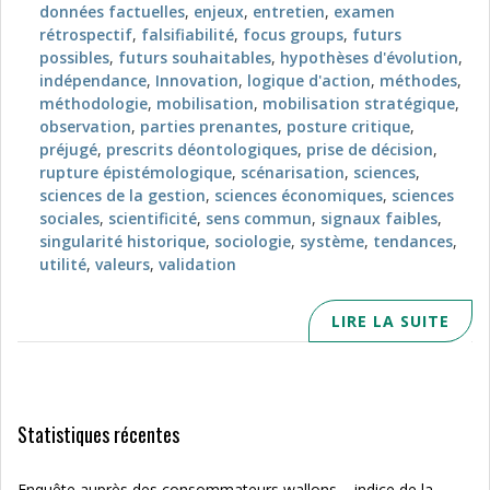
données factuelles
,
enjeux
,
entretien
,
examen
rétrospectif
,
falsifiabilité
,
focus groups
,
futurs
possibles
,
futurs souhaitables
,
hypothèses d'évolution
,
indépendance
,
Innovation
,
logique d'action
,
méthodes
,
méthodologie
,
mobilisation
,
mobilisation stratégique
,
observation
,
parties prenantes
,
posture critique
,
préjugé
,
prescrits déontologiques
,
prise de décision
,
rupture épistémologique
,
scénarisation
,
sciences
,
sciences de la gestion
,
sciences économiques
,
sciences
sociales
,
scientificité
,
sens commun
,
signaux faibles
,
singularité historique
,
sociologie
,
système
,
tendances
,
utilité
,
valeurs
,
validation
LIRE LA SUITE
Statistiques récentes
Enquête auprès des consommateurs wallons – indice de la