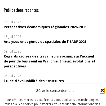
Publications récentes
16 Juil 2026
Perspectives économiques régionales 2026-2031
13 Juil 2026
Analyses endogènes et spatiales de l’ISADF 2025
09 Juil 2026
Regards croisés des travailleurs sociaux sur l’accueil
de jour de bas seuil en Wallonie. Enjeux, évolutions et
perspectives
06 Juil 2026
Étude d’évaluabilité des Structures
d’accompagnement à l’autocréation d’emploi (SAACE)
Gérer le consentement
01 Juil 2026
Pour offrir les meilleures expériences, nous utilisons des technologies
Pénurie du personnel infirmier :quels indicateurs
telles que les cookies pour stocker et/ou accéder aux informations des
d’offre de soins pour comprendre la situation en