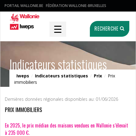
PORTAIL WALLONIE.BE
FÉDÉRATION WALLONIE-BRUXELLES
☰
RECHERCHE
Indicateurs statistiques
Iweps
/
Indicateurs statistiques
/
Prix
/
Prix
immobiliers
Dernières données régionales disponibles au: 01/06/2026
PRIX IMMOBILIERS
En 2025, le prix médian des maisons vendues en Wallonie s’élevait
à 235 000 €.