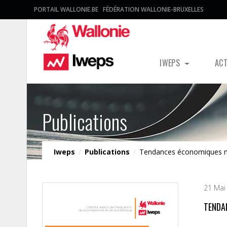
PORTAIL WALLONIE.BE
FÉDÉRATION WALLONIE-BRUXELLES
IWEPS
AC
Publications
Iweps
/
Publications
/
Tendances économiques 
21 Mai 
TENDA