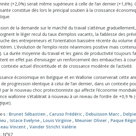
nnée (+2,0%) serait même supérieure à celle de l’an dernier (+1,6%). 
ante constitue dès lors le principal soutien à la croissance économi
ique.
ssion de la demande sur le marché du travail s’atténue graduelleme
ignent le léger recul du taux d’emplois vacants, la faiblesse des prév
che des entrepreneurs et l’orientation baissière récente du volume d
intérim. L’évolution de l’emploi reste néanmoins positive mais conten
. La durée moyenne du travail et les gains de productivité toujours fa
tent en effet pas d’envisager un renforcement des embauches à cou
 contexte actuel d’incertitude et de croissance modérée de l’activité.
issance économique en Belgique et en Wallonie conserverait cette a
de progression identique à celui de l’an dernier, dans un contexte po
 par le nouveau choc protectionniste qui affecte l’économie mondiale
nce wallonne s’établirait à nouveau à un niveau de l’ordre de +0,9 % 
ique).
e·s :
Brunet Sébastien
,
Caruso Frédéric
,
Debuisson Marc
,
Delpie
ieu
,
Istace Evelyne
,
Louis Virginie
,
Meunier Olivier
,
Paque Régi
neau Vincent
,
Vander Stricht Valérie
 : N°67