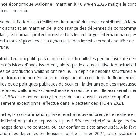
ance économique wallonne : maintien à +0,9% en 2025 malgré le con
tional incertain.
se de l’inflation et la résilience du marché du travail contribuent à la 
r d’achat et au maintien de la croissance des dépenses de consomma
ant, le tournant protectionniste dans les échanges internationaux pè
portations régionales et la dynamique des investissements souffre de
itude.
titude liée aux politiques économiques brouille les perspectives de d
les décisions d’investissement, alors que les taux d’utilisation actuels 
és de production wallons ont reculé. En dépit de besoins structurels 
transformation numérique et écologique, de conditions de financemen
lies et de politiques publiques de soutien, la dynamique des investis
treprises wallonnes est anesthésiée à court terme. Elle accuserait m
de -0,8% cette année, un rythme traduisant aussi le contrecoup d’un
issement exceptionnel effectué dans le secteur des TIC en 2024.
anche, la consommation privée ferait à nouveau preuve de résilience. 
de l’inflation (qui ne dépasserait plus 1,5% dès cet été) soulage les fi
nages dans une contexte où leur confiance s’est amenuisée. À la fav
ration des dépenses en deuxième partie d’année 2024, la croissance