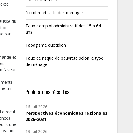
texte
Nombre et taille des ménages
hausse du
Taux d’emploi administratif des 15 à 64
tion.
ans
se sur
Tabagisme quotidien
emande et
Taux de risque de pauvreté selon le type
des
de ménage
en faveur
t
sements
ême un
Publications récentes
16 Juil 2026
Le recul
Perspectives économiques régionales
nances
2026-2031
eur d’une
 moyenne
13 Juil 2026