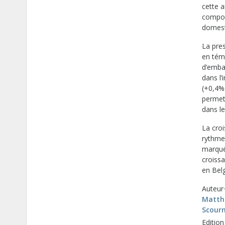
cette a
compos
domest
La pre
en témo
d’embau
dans l’
(+0,4%)
permet
dans le
La cro
rythme 
marqué
croissa
en Belg
Auteur·
Matth
Scour
Edition