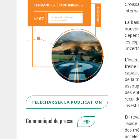
Croiss
interna
La bais
pouvoi
Cepend
les ex
l’incert
L’incer
freine 
capacit
de la 
assoup
des en
recul 
TÉLÉCHARGER LA PUBLICATION
invest
En rev
Communiqué de presse
.PDF
rapide 
des mé
accélé