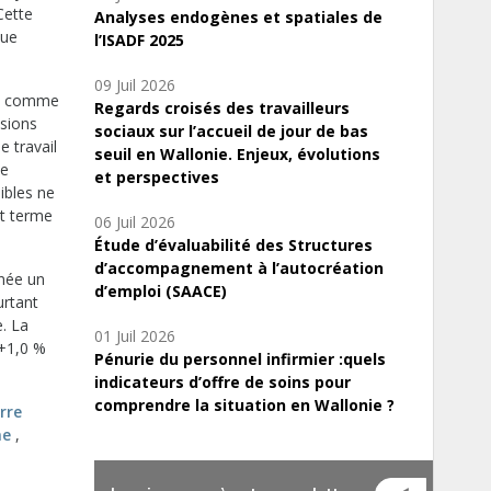
Cette
Analyses endogènes et spatiales de
que
l’ISADF 2025
09 Juil 2026
nt, comme
Regards croisés des travailleurs
isions
sociaux sur l’accueil de jour de bas
e travail
seuil en Wallonie. Enjeux, évolutions
ue
et perspectives
ibles ne
rt terme
06 Juil 2026
Étude d’évaluabilité des Structures
d’accompagnement à l’autocréation
nnée un
d’emploi (SAACE)
urtant
. La
01 Juil 2026
(+1,0 %
Pénurie du personnel infirmier :quels
indicateurs d’offre de soins pour
comprendre la situation en Wallonie ?
rre
ne
,