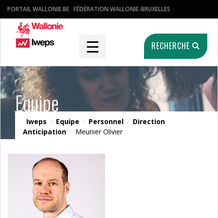
PORTAIL WALLONIE.BE
FÉDÉRATION WALLONIE-BRUXELLES
☰
RECHERCHE
Equipe
Iweps
/
Equipe
/
Personnel
/
Direction
Anticipation
/
Meunier Olivier