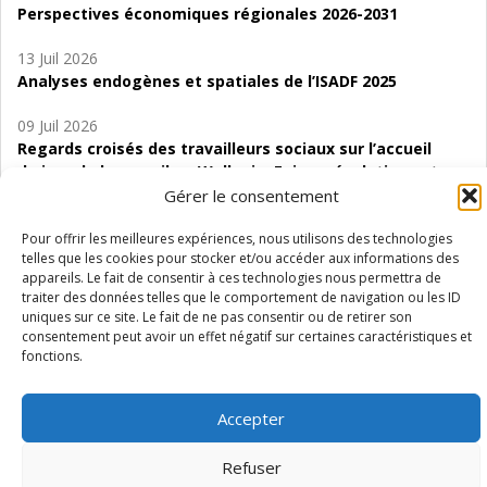
Perspectives économiques régionales 2026-2031
13 Juil 2026
Analyses endogènes et spatiales de l’ISADF 2025
09 Juil 2026
Regards croisés des travailleurs sociaux sur l’accueil
de jour de bas seuil en Wallonie. Enjeux, évolutions et
perspectives
Gérer le consentement
06 Juil 2026
Pour offrir les meilleures expériences, nous utilisons des technologies
telles que les cookies pour stocker et/ou accéder aux informations des
Étude d’évaluabilité des Structures
appareils. Le fait de consentir à ces technologies nous permettra de
d’accompagnement à l’autocréation d’emploi (SAACE)
traiter des données telles que le comportement de navigation ou les ID
uniques sur ce site. Le fait de ne pas consentir ou de retirer son
01 Juil 2026
consentement peut avoir un effet négatif sur certaines caractéristiques et
Pénurie du personnel infirmier :quels indicateurs
fonctions.
d’offre de soins pour comprendre la situation en
Wallonie ?
Accepter
Refuser