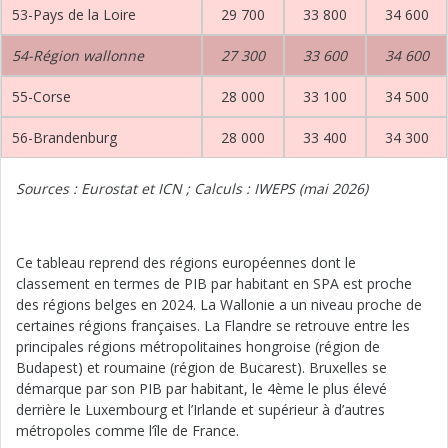
53-Pays de la Loire
29 700
33 800
34 600
54-Région wallonne
27 300
33 600
34 600
55-Corse
28 000
33 100
34 500
56-Brandenburg
28 000
33 400
34 300
Sources : Eurostat et ICN ; Calculs : IWEPS (mai 2026)
Ce tableau reprend des régions européennes dont le
classement en termes de PIB par habitant en SPA est proche
des régions belges en 2024. La Wallonie a un niveau proche de
certaines régions françaises. La Flandre se retrouve entre les
principales régions métropolitaines hongroise (région de
Budapest) et roumaine (région de Bucarest). Bruxelles se
démarque par son PIB par habitant, le 4ème le plus élevé
derrière le Luxembourg et l’Irlande et supérieur à d’autres
métropoles comme l’île de France.