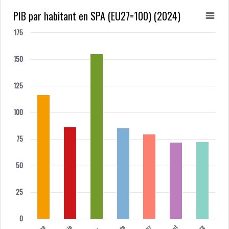
PIB par habitant en SPA (EU27=100) (2024)
175
150
125
100
75
50
25
0
B
l
n