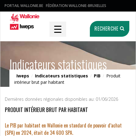
PORTAIL WALLONIE.BE
FÉDÉRATION WALLONIE-BRUXELLES
☰
RECHERCHE
Indicateurs statistiques
Iweps
/
Indicateurs statistiques
/
PIB
/
Produit
intérieur brut par habitant
Dernières données régionales disponibles au: 01/06/2026
PRODUIT INTÉRIEUR BRUT PAR HABITANT
Le PIB par habitant en Wallonie en standard de pouvoir d’achat
(SPA) en 2024, était de 34 600 SPA.