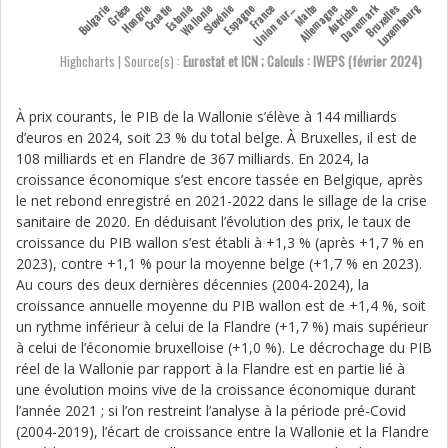
n
i
o
n
e
u
p
é
e
n
n
Bulgarie
Grèce
Hongrie
Croatie
Estonie
Wallonie
Slovénie
Espagne
France
Malte
Allemagne
Autriche
Danemark
Bruxelles
Luxembourg
U
o
e
r
Highcharts | Source(s) :
Eurostat et ICN ; Calculs : IWEPS (février 2024)
À prix courants, le PIB de la Wallonie s’élève à 144 milliards
d’euros en 2024, soit 23 % du total belge. À Bruxelles, il est de
108 milliards et en Flandre de 367 milliards. En 2024, la
croissance économique s’est encore tassée en Belgique, après
le net rebond enregistré en 2021-2022 dans le sillage de la crise
sanitaire de 2020. En déduisant l’évolution des prix, le taux de
croissance du PIB wallon s’est établi à +1,3 % (après +1,7 % en
2023), contre +1,1 % pour la moyenne belge (+1,7 % en 2023).
Au cours des deux dernières décennies (2004-2024), la
croissance annuelle moyenne du PIB wallon est de +1,4 %, soit
un rythme inférieur à celui de la Flandre (+1,7 %) mais supérieur
à celui de l’économie bruxelloise (+1,0 %). Le décrochage du PIB
réel de la Wallonie par rapport à la Flandre est en partie lié à
une évolution moins vive de la croissance économique durant
l’année 2021 ; si l’on restreint l’analyse à la période pré-Covid
(2004-2019), l’écart de croissance entre la Wallonie et la Flandre