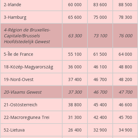
2-Irlande
60 000
83 600
88 500
3-Hamburg
65 600
75 000
78 300
4-Région de Bruxelles-
Capitale/Brussels
63 300
73 100
76 000
Hoofdstedelijk Gewest
5-Île de France
55 100
61 500
64 000
18-Közép-Magyarország
36 000
46 100
48 800
19-Nord-Ovest
37 400
46 700
48 200
20-Vlaams Gewest
37 300
46 700
47 700
21-Ostösterreich
38 800
45 400
46 600
22-Macroregiunea Trei
31 300
42 400
45 700
52-Lietuva
26 400
32 900
34 900