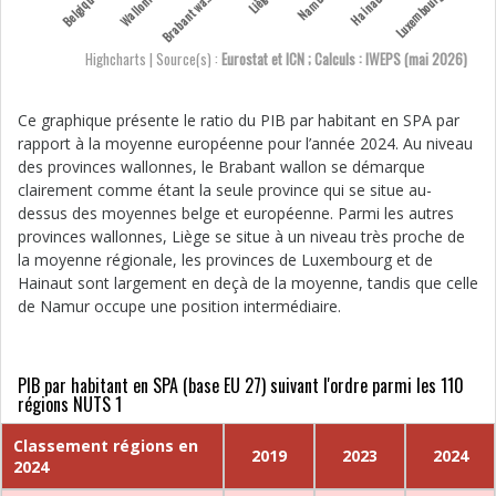
r
a
b
a
n
t
w
l
o
Belgique
Wallonie
Liège
Namur
Hainaut
Luxembourg
a
Highcharts | Source(s) :
Eurostat et ICN ; Calculs : IWEPS (mai 2026)
Ce graphique présente le ratio du PIB par habitant en SPA par
rapport à la moyenne européenne pour l’année 2024. Au niveau
des provinces wallonnes, le Brabant wallon se démarque
clairement comme étant la seule province qui se situe au-
dessus des moyennes belge et européenne. Parmi les autres
provinces wallonnes, Liège se situe à un niveau très proche de
la moyenne régionale, les provinces de Luxembourg et de
Hainaut sont largement en deçà de la moyenne, tandis que celle
de Namur occupe une position intermédiaire.
PIB par habitant en SPA (base EU 27) suivant l'ordre parmi les 110
régions NUTS 1
Classement régions en
2019
2023
2024
2024