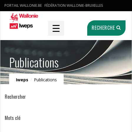
PORTAIL WALLONIE.BE
FÉDÉRATION WALLONIE-BRUXELLES
☰
RECHERCHE
Publications
Iweps
/
Publications
Rechercher
Mots clé