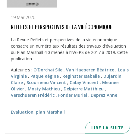
19 Mar 2020
REFLETS ET PERSPECTIVES DE LA VIE ÉCONOMIQUE
La Revue Reflets et perspectives de la vie économique
consacre un numéro aux résultats des travaux d'évaluation
du Plan Marshall 4.0 menés à l'IWEPS de 2017 à 2019. Cette
publication...
Auteur·e·s :
O’Dorchai Sile
,
Van Haeperen Béatrice
,
Louis
Virginie
,
Paque Régine
,
Reginster Isabelle
,
Dujardin
Claire
,
Scourneau Vincent
,
Calay Vincent
,
Meunier
Olivier
,
Mosty Mathieu
,
Delpierre Matthieu
,
Verschueren Frédéric
,
Fonder Muriel
,
Deprez Anne
Evaluation
,
plan Marshall
LIRE LA SUITE