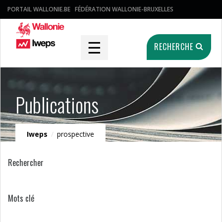
PORTAIL WALLONIE.BE
FÉDÉRATION WALLONIE-BRUXELLES
☰
RECHERCHE
Publications
Iweps
/
prospective
Rechercher
Mots clé