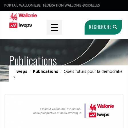
PORTAIL WALLONIE.BE
FÉDÉRATION WALLONIE-BRUXELLES
☰
RECHERCHE
Publications
Iweps
/
Publications
/
Quels futurs pour la démocratie
?