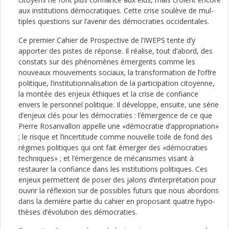
aux institutions démo­cratiques. Cette crise soulève de mul­
tiples questions sur l’avenir des démo­craties occidentales.
Ce premier Cahier de Prospective de l’IWEPS tente d’y
apporter des pistes de réponse. Il réalise, tout d’abord, des
constats sur des phénomènes émer­gents comme les
nouveaux mouve­ments sociaux, la transformation de l’offre
politique, l’institutionnalisation de la participation citoyenne,
la montée des enjeux éthiques et la crise de confiance
envers le personnel poli­tique. Il développe, ensuite, une sé­rie
d’enjeux clés pour les démocra­ties : l’émergence de ce que
Pierre Rosanvallon appelle une «démocra­tie d’appropriation»
; le risque et l’in­certitude comme nouvelle toile de fond des
régimes politiques qui ont fait émerger des «démocraties
tech­niques» ; et l’émergence de méca­nismes visant à
restaurer la confiance dans les institutions politiques. Ces
enjeux permettent de poser des ja­lons d’interprétation pour
ouvrir la réflexion sur de possibles futurs que nous abordons
dans la dernière partie du cahier en proposant quatre hypo­
thèses d’évolution des démocraties.