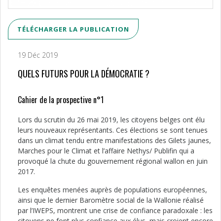
TÉLÉCHARGER LA PUBLICATION
19 Déc 2019
QUELS FUTURS POUR LA DÉMOCRATIE ?
Cahier de la prospective n°1
Lors du scrutin du 26 mai 2019, les ci­toyens belges ont élu
leurs nouveaux représentants. Ces élections se sont tenues
dans un climat tendu entre ma­nifestations des Gilets jaunes,
Marches pour le Climat et l’affaire Nethys/ Publifin qui a
provoqué la chute du gou­vernement régional wallon en juin
2017.
Les enquêtes menées auprès de popu­lations européennes,
ainsi que le der­nier Baromètre social de la Wallonie réalisé
par l’IWEPS, montrent une crise de confiance paradoxale : les
citoyens ne font plus confiance aux élus, mais croient encore