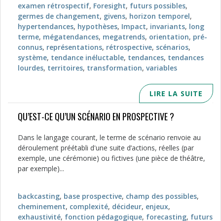
examen rétrospectif
,
Foresight
,
futurs possibles
,
germes de changement
,
givens
,
horizon temporel
,
hypertendances
,
hypothèses
,
Impact
,
invariants
,
long
terme
,
mégatendances
,
megatrends
,
orientation
,
pré-
connus
,
représentations
,
rétrospective
,
scénarios
,
système
,
tendance inéluctable
,
tendances
,
tendances
lourdes
,
territoires
,
transformation
,
variables
LIRE LA SUITE
QU’EST-CE QU’UN SCÉNARIO EN PROSPECTIVE ?
Dans le langage courant, le terme de scénario renvoie au
déroulement préétabli d'une suite d’actions, réelles (par
exemple, une cérémonie) ou fictives (une pièce de théâtre,
par exemple)...
backcasting
,
base prospective
,
champ des possibles
,
cheminement
,
complexité
,
décideur
,
enjeux
,
exhaustivité
,
fonction pédagogique
,
forecasting
,
futurs