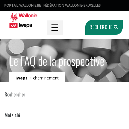
PORTAIL WALLONIE.BE
FÉDÉRATION WALLONIE-BRUXELLES
☰
RECHERCHE
Le FAQ de la prospective
Iweps
/
cheminement
Rechercher
Mots clé