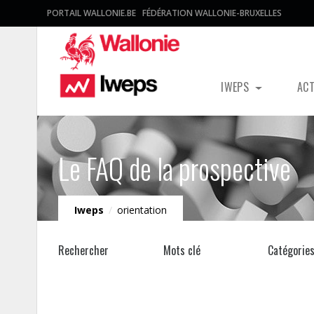
PORTAIL WALLONIE.BE
FÉDÉRATION WALLONIE-BRUXELLES
IWEPS
AC
Le FAQ de la prospective
Iweps
/
orientation
Rechercher
Mots clé
Catégorie