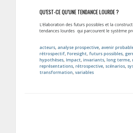
QU’EST-CE QU’UNE TENDANCE LOURDE ?
L’élaboration des futurs possibles et la construct
tendances lourdes qui parcourent le système pros
acteurs
,
analyse prospective
,
avenir probabl
rétrospectif
,
Foresight
,
futurs possibles
,
ger
hypothèses
,
Impact
,
invariants
,
long terme
,
représentations
,
rétrospective
,
scénarios
,
sy
transformation
,
variables