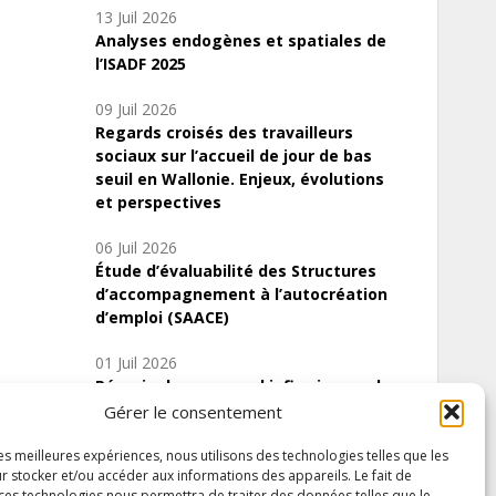
13 Juil 2026
Analyses endogènes et spatiales de
l’ISADF 2025
09 Juil 2026
Regards croisés des travailleurs
sociaux sur l’accueil de jour de bas
seuil en Wallonie. Enjeux, évolutions
et perspectives
06 Juil 2026
Étude d’évaluabilité des Structures
d’accompagnement à l’autocréation
d’emploi (SAACE)
01 Juil 2026
Pénurie du personnel infirmier :quels
indicateurs d’offre de soins pour
Gérer le consentement
comprendre la situation en Wallonie ?
les meilleures expériences, nous utilisons des technologies telles que les
r stocker et/ou accéder aux informations des appareils. Le fait de
 ces technologies nous permettra de traiter des données telles que le