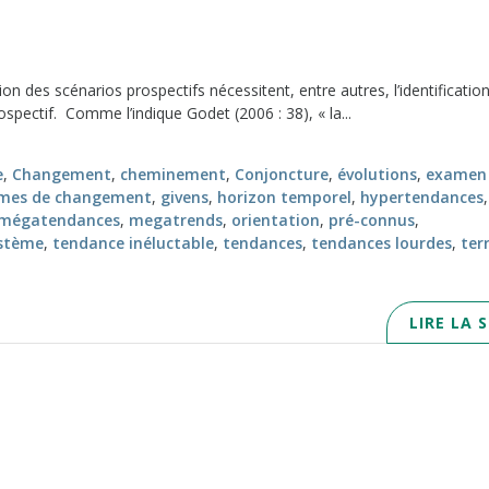
ion des scénarios prospectifs nécessitent, entre autres, l’identificatio
pectif. Comme l’indique Godet (2006 : 38), « la...
e
,
Changement
,
cheminement
,
Conjoncture
,
évolutions
,
examen
mes de changement
,
givens
,
horizon temporel
,
hypertendances
,
mégatendances
,
megatrends
,
orientation
,
pré-connus
,
stème
,
tendance inéluctable
,
tendances
,
tendances lourdes
,
ter
LIRE LA 