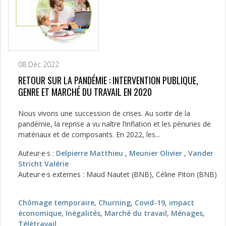
08 Déc 2022
RETOUR SUR LA PANDÉMIE : INTERVENTION PUBLIQUE,
GENRE ET MARCHÉ DU TRAVAIL EN 2020
Nous vivons une succession de crises. Au sortir de la
pandémie, la reprise a vu naître l’inflation et les pénuries de
matériaux et de composants. En 2022, les...
Auteur·e·s :
Delpierre Matthieu
,
Meunier Olivier
,
Vander
Stricht Valérie
Auteur·e·s externes : Maud Nautet (BNB), Céline Piton (BNB)
Chômage temporaire
,
Churning
,
Covid-19
,
impact
économique
,
Inégalités
,
Marché du travail
,
Ménages
,
Télétravail