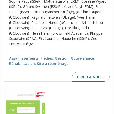
Sophie Petit (ISSeP), Mattia Stasolla (ERM), Coraline Wyard
(ISSeP), Gérard Swinnen (ISSeP), Xavier Neyt (ERM), Éric
Hallot (ISSeP), Bruno Bianchet (ULiège), Joachim Dupont
(UCLouvain), Réginald Fettweis (ULiège), Yves Hanin
(UCLouvain), Raphaëlle Harou (UCLouvain), Arthur Nihoul
(UCLouvain), Joël Privot (ULiège), Fiorella Quadu
(UCLouvain), Henri Halen (Brownfield Academy), Philippe
Scauflaire (SPAQuE) , Laurence Haouche (ISSeP), Cécile
Nouet (ULiège)
Assainissements
,
Friches
,
Gestion
,
Gouvernance
,
Réhabilitation
,
Site à réaménager
LIRE LA SUITE