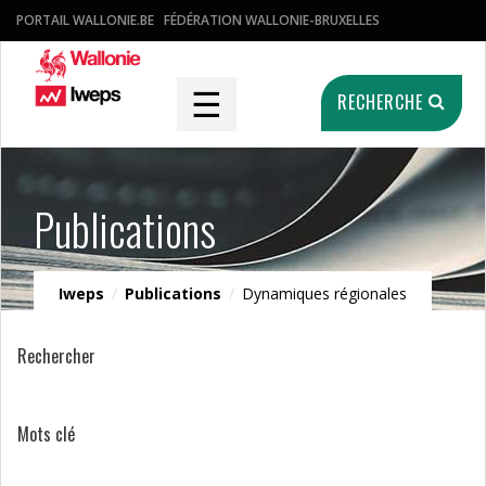
PORTAIL WALLONIE.BE
FÉDÉRATION WALLONIE-BRUXELLES
☰
RECHERCHE
Publications
Iweps
/
Publications
/
Dynamiques régionales
Rechercher
Mots clé