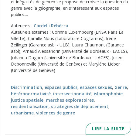
et inégalités de genre» se propose de croiser la question du
genre avec la géographie, en s’intéressant aux espaces
publics....
Auteur·e·s :
Cardelli Rébécca
Auteur·e·s externes : Corinne Luxembourg (ENSA Paris La
Villette), Camille Noûs (Laboratoire Cogitamus), Irène
Zeilinger (Garance asbl - ULB), Laura Chaumont (Garance
asbl), Arnaud Alessandrin (Université de Bordeaux - LACES),
Johanna Dagorn (Université de Bordeaux - LACES), Julien
Debonneville (Université de Genève) et Marylène Lieber
(Université de Genève)
Discrimination
,
espaces publics
,
espaces sexués
,
Genre
,
hétéronormativité
,
intersectionnalité
,
islamophobie
,
justice spatiale
,
marches exploratoires
,
résidentialisation
,
stratégies de déplacement
,
urbanisme
,
violences de genre
LIRE LA SUITE