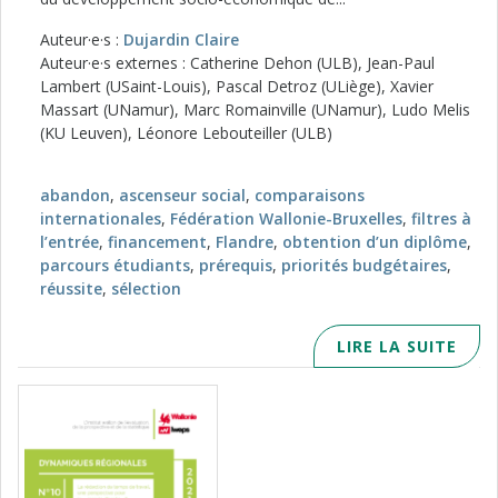
Auteur·e·s :
Dujardin Claire
Auteur·e·s externes : Catherine Dehon (ULB), Jean-Paul
Lambert (USaint-Louis), Pascal Detroz (ULiège), Xavier
Massart (UNamur), Marc Romainville (UNamur), Ludo Melis
(KU Leuven), Léonore Lebouteiller (ULB)
abandon
,
ascenseur social
,
comparaisons
internationales
,
Fédération Wallonie-Bruxelles
,
filtres à
l’entrée
,
financement
,
Flandre
,
obtention d’un diplôme
,
parcours étudiants
,
prérequis
,
priorités budgétaires
,
réussite
,
sélection
LIRE LA SUITE