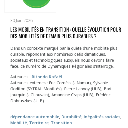
30 Juin 2026
LES MOBILITÉS EN TRANSITION : QUELLE ÉVOLUTION POUR
DES MOBILITÉS DE DEMAIN PLUS DURABLES ?
Dans un contexte marqué par la quête d'une mobilité plus
durable, répondant aux nombreux défis climatiques,
sociétaux et technologiques auxquels nous devons faire
face, ce numéro de Dynamiques Régionales s'interroge...
Auteur·e·s :
Ritondo Rafaël
Auteur·e·s externes : Eric Cornélis (UNamur), Sylvanie
Godillon (SYTRAL Mobilités), Pierre Lannoy (ULB), Bart
Jourquin (UCLouvain), Amandine Craps (ULB), Frédéric
Dobruszkes (ULB)
dépendance automobile
,
Durabilité
,
Inégalités sociales
,
Mobilité
,
Territoire
,
Transition