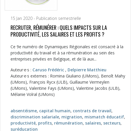
15 Jan 2020 - Publication semestrielle
RECRUTER, RÉMUNÉRER : QUELS IMPACTS SUR LA
PRODUCTIVITÉ, LES SALAIRES ET LES PROFITS ?
Ce 9e numéro de Dynamiques Régionales est consacré à la
productivité du travail et à sa rémunération au sein des
entreprises privées en Belgique, et de là aux...
Auteur·e·s :
Caruso Frédéric
,
Delpierre Matthieu
Auteur·e·s externes : Romina Giuliano (UMons), Benoît Mahy
(UMons), François Rycx (ULB), Guillaume Vermeylen
(UMons), Valentine Fays (UMons), Valentine Jacobs (ULB),
Mélanie Volral (UMons)
absentéisme
,
capital humain
,
contrats de travail
,
discrimination salariale
,
migration
,
mismatch éducatif
,
productivité
,
profits
,
rémunération
,
salaires
,
secteurs
,
suréducation