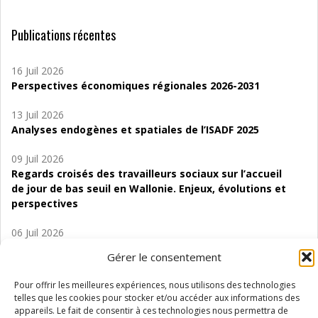
Publications récentes
16 Juil 2026
Perspectives économiques régionales 2026-2031
13 Juil 2026
Analyses endogènes et spatiales de l’ISADF 2025
09 Juil 2026
Regards croisés des travailleurs sociaux sur l’accueil
de jour de bas seuil en Wallonie. Enjeux, évolutions et
perspectives
06 Juil 2026
Étude d’évaluabilité des Structures
Gérer le consentement
d’accompagnement à l’autocréation d’emploi (SAACE)
Pour offrir les meilleures expériences, nous utilisons des technologies
01 Juil 2026
telles que les cookies pour stocker et/ou accéder aux informations des
Pénurie du personnel infirmier :quels indicateurs
appareils. Le fait de consentir à ces technologies nous permettra de