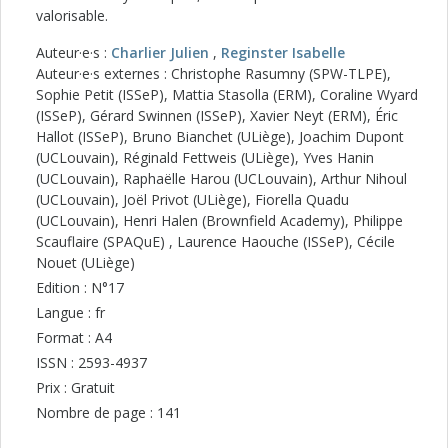
valorisable.
Auteur·e·s :
Charlier Julien
,
Reginster Isabelle
Auteur·e·s externes : Christophe Rasumny (SPW-TLPE),
Sophie Petit (ISSeP), Mattia Stasolla (ERM), Coraline Wyard
(ISSeP), Gérard Swinnen (ISSeP), Xavier Neyt (ERM), Éric
Hallot (ISSeP), Bruno Bianchet (ULiège), Joachim Dupont
(UCLouvain), Réginald Fettweis (ULiège), Yves Hanin
(UCLouvain), Raphaëlle Harou (UCLouvain), Arthur Nihoul
(UCLouvain), Joël Privot (ULiège), Fiorella Quadu
(UCLouvain), Henri Halen (Brownfield Academy), Philippe
Scauflaire (SPAQuE) , Laurence Haouche (ISSeP), Cécile
Nouet (ULiège)
Edition : N°17
Langue : fr
Format : A4
ISSN : 2593-4937
Prix : Gratuit
Nombre de page : 141