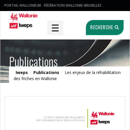
PORTAIL WALLONIE.BE
FÉDÉRATION WALLONIE-BRUXELLES
☰
RECHERCHE
Publications
Iweps
/
Publications
/
Les enjeux de la réhabilitation
des friches en Wallonie