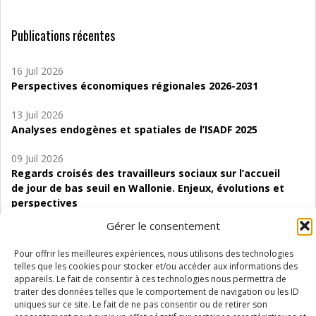
Publications récentes
16 Juil 2026
Perspectives économiques régionales 2026-2031
13 Juil 2026
Analyses endogènes et spatiales de l’ISADF 2025
09 Juil 2026
Regards croisés des travailleurs sociaux sur l’accueil
de jour de bas seuil en Wallonie. Enjeux, évolutions et
perspectives
Gérer le consentement
06 Juil 2026
Étude d’évaluabilité des Structures
Pour offrir les meilleures expériences, nous utilisons des technologies
d’accompagnement à l’autocréation d’emploi (SAACE)
telles que les cookies pour stocker et/ou accéder aux informations des
appareils. Le fait de consentir à ces technologies nous permettra de
01 Juil 2026
traiter des données telles que le comportement de navigation ou les ID
Pénurie du personnel infirmier :quels indicateurs
uniques sur ce site. Le fait de ne pas consentir ou de retirer son