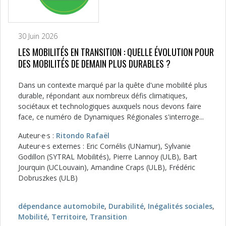
30 Juin 2026
LES MOBILITÉS EN TRANSITION : QUELLE ÉVOLUTION POUR
DES MOBILITÉS DE DEMAIN PLUS DURABLES ?
Dans un contexte marqué par la quête d'une mobilité plus
durable, répondant aux nombreux défis climatiques,
sociétaux et technologiques auxquels nous devons faire
face, ce numéro de Dynamiques Régionales s'interroge...
Auteur·e·s :
Ritondo Rafaël
Auteur·e·s externes : Eric Cornélis (UNamur), Sylvanie
Godillon (SYTRAL Mobilités), Pierre Lannoy (ULB), Bart
Jourquin (UCLouvain), Amandine Craps (ULB), Frédéric
Dobruszkes (ULB)
dépendance automobile
,
Durabilité
,
Inégalités sociales
,
Mobilité
,
Territoire
,
Transition