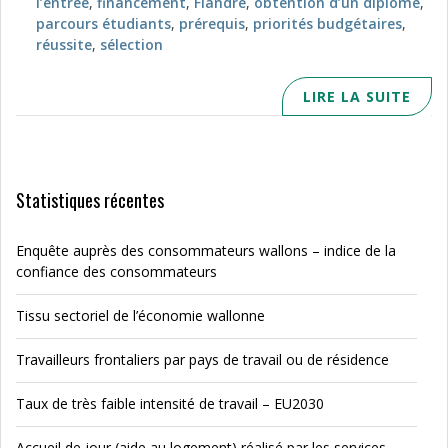
l’entrée
,
financement
,
Flandre
,
obtention d’un diplôme
,
parcours étudiants
,
prérequis
,
priorités budgétaires
,
réussite
,
sélection
LIRE LA SUITE
Statistiques récentes
Enquête auprès des consommateurs wallons – indice de la
confiance des consommateurs
Tissu sectoriel de l’économie wallonne
Travailleurs frontaliers par pays de travail ou de résidence
Taux de très faible intensité de travail – EU2030
Accueil de jour (aide au logement) réalisé par les services