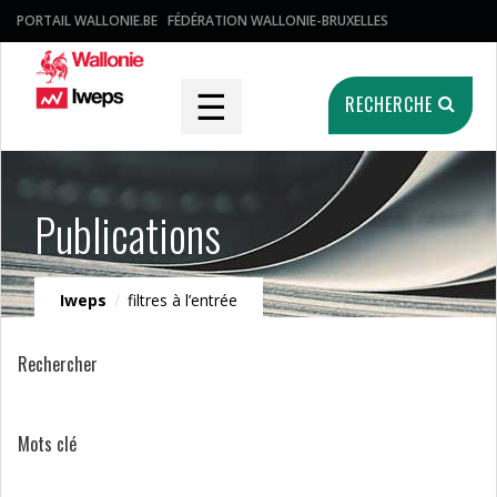
PORTAIL WALLONIE.BE
FÉDÉRATION WALLONIE-BRUXELLES
☰
RECHERCHE
Publications
Iweps
/
filtres à l’entrée
Rechercher
Mots clé