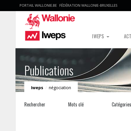
PORTAIL WALLONIE.BE
FÉDÉRATION WALLONIE-BRUXELLES
IWEPS
AC
Publications
Iweps
/
négociation
Rechercher
Mots clé
Catégorie