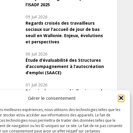
l’ISADF 2025
09 Juil 2026
Regards croisés des travailleurs
sociaux sur l’accueil de jour de bas
seuil en Wallonie. Enjeux, évolutions
et perspectives
06 Juil 2026
Étude d’évaluabilité des Structures
d’accompagnement à l’autocréation
d’emploi (SAACE)
01 Juil 2026
Pénurie du personnel infirmier :quels
indicateurs d’offre de soins pour
Gérer le consentement
comprendre la situation en Wallonie ?
les meilleures expériences, nous utilisons des technologies telles que les
r stocker et/ou accéder aux informations des appareils. Le fait de
 ces technologies nous permettra de traiter des données telles que le
 de navigation ou les ID uniques sur ce site. Le fait de ne pas consentir
Inscrivez-vous à notre newsletter
r son consentement peut avoir un effet négatif sur certaines