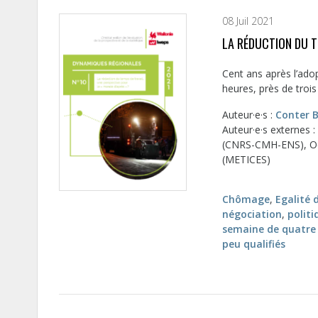
08 Juil 2021
LA RÉDUCTION DU T
Cent ans après l’adop
heures, près de trois 
Auteur·e·s :
Conter 
Auteur·e·s externes 
(CNRS-CMH-ENS), O
(METICES)
Chômage
,
Egalité 
négociation
,
politi
semaine de quatre 
peu qualifiés