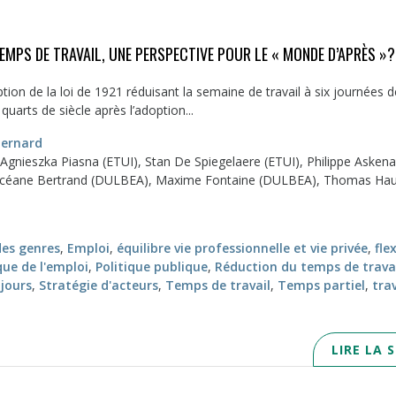
EMPS DE TRAVAIL, UNE PERSPECTIVE POUR LE « MONDE D’APRÈS »?
tion de la loi de 1921 réduisant la semaine de travail à six journées d
quarts de siècle après l’adoption...
Bernard
: Agnieszka Piasna (ETUI), Stan De Spiegelaere (ETUI), Philippe Asken
céane Bertrand (DULBEA), Maxime Fontaine (DULBEA), Thomas H
des genres
,
Emploi
,
équilibre vie professionnelle et vie privée
,
flex
que de l'emploi
,
Politique publique
,
Réduction du temps de trava
jours
,
Stratégie d'acteurs
,
Temps de travail
,
Temps partiel
,
trav
LIRE LA 