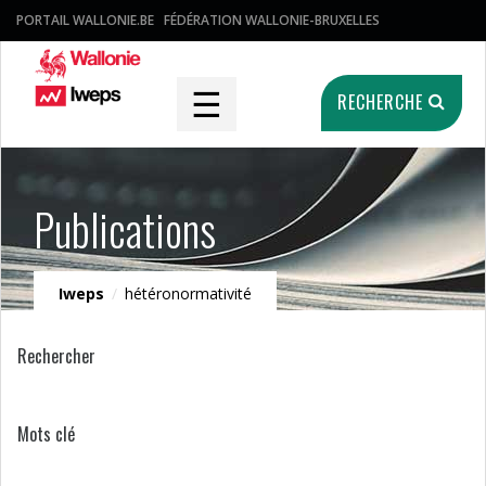
PORTAIL WALLONIE.BE
FÉDÉRATION WALLONIE-BRUXELLES
☰
RECHERCHE
Publications
Iweps
/
hétéronormativité
Rechercher
Mots clé