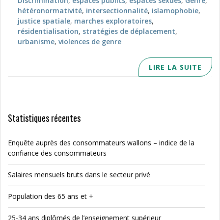
Discrimination
,
espaces publics
,
espaces sexués
,
Genre
,
hétéronormativité
,
intersectionnalité
,
islamophobie
,
justice spatiale
,
marches exploratoires
,
résidentialisation
,
stratégies de déplacement
,
urbanisme
,
violences de genre
LIRE LA SUITE
Statistiques récentes
Enquête auprès des consommateurs wallons – indice de la
confiance des consommateurs
Salaires mensuels bruts dans le secteur privé
Population des 65 ans et +
25-34 ans diplômés de l’enseignement supérieur