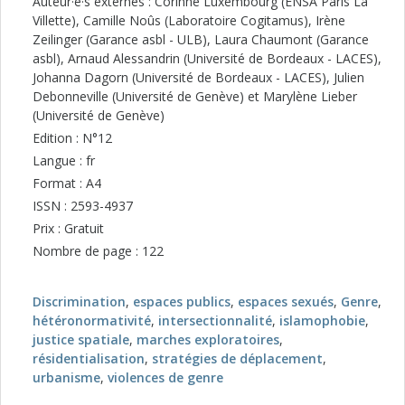
Auteur·e·s externes : Corinne Luxembourg (ENSA Paris La
Villette), Camille Noûs (Laboratoire Cogitamus), Irène
Zeilinger (Garance asbl - ULB), Laura Chaumont (Garance
asbl), Arnaud Alessandrin (Université de Bordeaux - LACES),
Johanna Dagorn (Université de Bordeaux - LACES), Julien
Debonneville (Université de Genève) et Marylène Lieber
(Université de Genève)
Edition : N°12
Langue : fr
Format : A4
ISSN : 2593-4937
Prix : Gratuit
Nombre de page : 122
Discrimination
,
espaces publics
,
espaces sexués
,
Genre
,
hétéronormativité
,
intersectionnalité
,
islamophobie
,
justice spatiale
,
marches exploratoires
,
résidentialisation
,
stratégies de déplacement
,
urbanisme
,
violences de genre