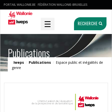
PORTAIL WALLONIE.BE
FÉDÉRATION WALLONIE-BRUXELLES
☰
RECHERCHE
Publications
Iweps
/
Publications
/
Espace public et inégalités de
genre