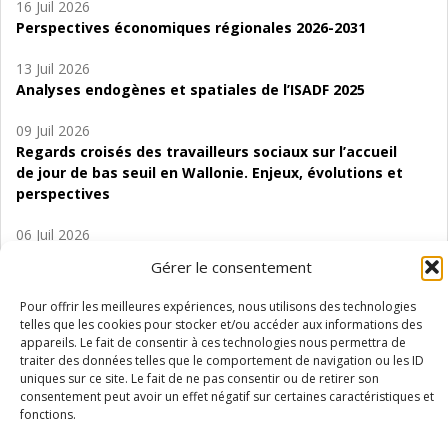
16 Juil 2026
Perspectives économiques régionales 2026-2031
13 Juil 2026
Analyses endogènes et spatiales de l’ISADF 2025
09 Juil 2026
Regards croisés des travailleurs sociaux sur l’accueil
de jour de bas seuil en Wallonie. Enjeux, évolutions et
perspectives
06 Juil 2026
Étude d’évaluabilité des Structures
Gérer le consentement
d’accompagnement à l’autocréation d’emploi (SAACE)
Pour offrir les meilleures expériences, nous utilisons des technologies
01 Juil 2026
telles que les cookies pour stocker et/ou accéder aux informations des
Pénurie du personnel infirmier :quels indicateurs
appareils. Le fait de consentir à ces technologies nous permettra de
d’offre de soins pour comprendre la situation en
traiter des données telles que le comportement de navigation ou les ID
uniques sur ce site. Le fait de ne pas consentir ou de retirer son
Wallonie ?
consentement peut avoir un effet négatif sur certaines caractéristiques et
fonctions.