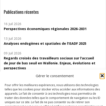
Publications récentes
16 Juil 2026
Perspectives économiques régionales 2026-2031
13 Juil 2026
Analyses endogènes et spatiales de l’ISADF 2025
09 Juil 2026
Regards croisés des travailleurs sociaux sur l’accueil
de jour de bas seuil en Wallonie. Enjeux, évolutions et
perspectives
Gérer le consentement
06 Juil 2026
Étude d’évaluabilité des Structures
Pour offrir les meilleures expériences, nous utilisons des technologies
d’accompagnement à l’autocréation d’emploi (SAACE)
telles que les cookies pour stocker et/ou accéder aux informations des
appareils. Le fait de consentir à ces technologies nous permettra de
01 Juil 2026
traiter des données telles que le comportement de navigation ou les ID
Pénurie du personnel infirmier :quels indicateurs
uniques sur ce site. Le fait de ne pas consentir ou de retirer son