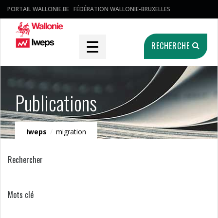
PORTAIL WALLONIE.BE
FÉDÉRATION WALLONIE-BRUXELLES
☰
RECHERCHE
Publications
Iweps
/
migration
Rechercher
Mots clé