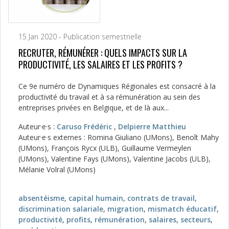
15 Jan 2020 - Publication semestrielle
RECRUTER, RÉMUNÉRER : QUELS IMPACTS SUR LA
PRODUCTIVITÉ, LES SALAIRES ET LES PROFITS ?
Ce 9e numéro de Dynamiques Régionales est consacré à la
productivité du travail et à sa rémunération au sein des
entreprises privées en Belgique, et de là aux...
Auteur·e·s :
Caruso Frédéric
,
Delpierre Matthieu
Auteur·e·s externes : Romina Giuliano (UMons), Benoît Mahy
(UMons), François Rycx (ULB), Guillaume Vermeylen
(UMons), Valentine Fays (UMons), Valentine Jacobs (ULB),
Mélanie Volral (UMons)
absentéisme
,
capital humain
,
contrats de travail
,
discrimination salariale
,
migration
,
mismatch éducatif
,
productivité
,
profits
,
rémunération
,
salaires
,
secteurs
,