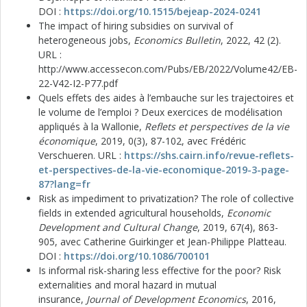
DOI :
https://doi.org/10.1515/bejeap-2024-0241
The impact of hiring subsidies on survival of
heterogeneous jobs,
Economics Bulletin
, 2022, 42 (2).
URL :
http://www.accessecon.com/Pubs/EB/2022/Volume42/EB-
22-V42-I2-P77.pdf
Quels effets des aides à l’embauche sur les trajectoires et
le volume de l’emploi ? Deux exercices de modélisation
appliqués à la Wallonie,
Reflets et perspectives de la vie
économique
, 2019, 0(3), 87-102, avec Frédéric
Verschueren. URL :
https://shs.cairn.info/revue-reflets-
et-perspectives-de-la-vie-economique-2019-3-page-
87?lang=fr
Risk as impediment to privatization? The role of collective
fields in extended agricultural households,
Economic
Development and Cultural Change
, 2019, 67(4), 863-
905, avec Catherine Guirkinger et Jean-Philippe Platteau.
DOI :
https://doi.org/10.1086/700101
Is informal risk-sharing less effective for the poor? Risk
externalities and moral hazard in mutual
insurance,
Journal of Development Economics
, 2016,