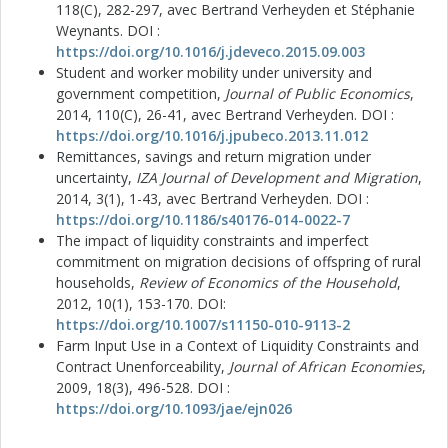
118(C), 282-297, avec Bertrand Verheyden et Stéphanie
Weynants. DOI :
https://doi.org/10.1016/j.jdeveco.2015.09.003
Student and worker mobility under university and
government competition,
Journal of Public Economics
,
2014, 110(C), 26-41, avec Bertrand Verheyden. DOI :
https://doi.org/10.1016/j.jpubeco.2013.11.012
Remittances, savings and return migration under
uncertainty,
IZA Journal of Development and Migration
,
2014, 3(1), 1-43, avec Bertrand Verheyden. DOI :
https://doi.org/10.1186/s40176-014-0022-7
The impact of liquidity constraints and imperfect
commitment on migration decisions of offspring of rural
households,
Review of Economics of the Household
,
2012, 10(1), 153-170. DOI:
https://doi.org/10.1007/s11150-010-9113-2
Farm Input Use in a Context of Liquidity Constraints and
Contract Unenforceability,
Journal of African Economies
,
2009, 18(3), 496-528. DOI :
https://doi.org/10.1093/jae/ejn026