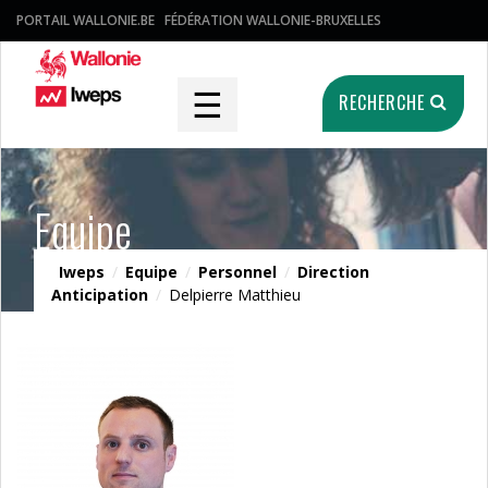
PORTAIL WALLONIE.BE
FÉDÉRATION WALLONIE-BRUXELLES
☰
RECHERCHE
Equipe
Iweps
/
Equipe
/
Personnel
/
Direction
Anticipation
/
Delpierre Matthieu