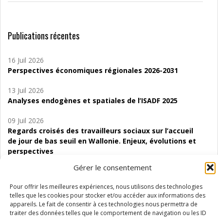
Publications récentes
16 Juil 2026
Perspectives économiques régionales 2026-2031
13 Juil 2026
Analyses endogènes et spatiales de l’ISADF 2025
09 Juil 2026
Regards croisés des travailleurs sociaux sur l’accueil
de jour de bas seuil en Wallonie. Enjeux, évolutions et
perspectives
Gérer le consentement
06 Juil 2026
Étude d’évaluabilité des Structures
Pour offrir les meilleures expériences, nous utilisons des technologies
d’accompagnement à l’autocréation d’emploi (SAACE)
telles que les cookies pour stocker et/ou accéder aux informations des
appareils. Le fait de consentir à ces technologies nous permettra de
01 Juil 2026
traiter des données telles que le comportement de navigation ou les ID