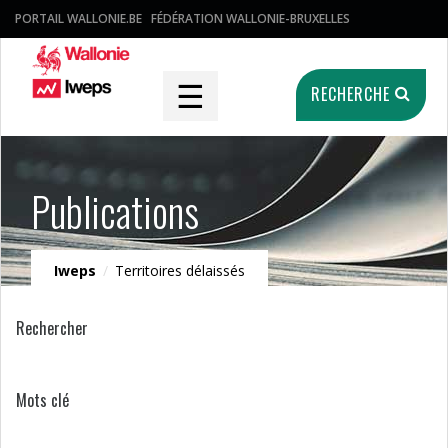
PORTAIL WALLONIE.BE
FÉDÉRATION WALLONIE-BRUXELLES
☰
RECHERCHE
Publications
Iweps
/
Territoires délaissés
Rechercher
Mots clé