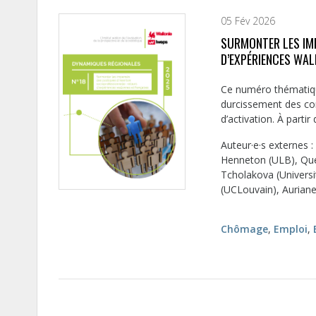
05 Fév 2026
SURMONTER LES IMP
D’EXPÉRIENCES WAL
Ce numéro thématique
durcissement des con
d’activation. À partir d
Auteur·e·s externes 
Henneton (ULB), Quen
Tcholakova (Université
(UCLouvain), Aurian
Chômage
,
Emploi
,