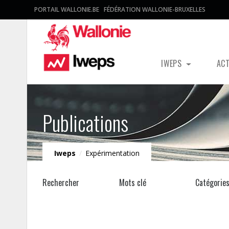
PORTAIL WALLONIE.BE
FÉDÉRATION WALLONIE-BRUXELLES
IWEPS
AC
Publications
Iweps
/
Expérimentation
Rechercher
Mots clé
Catégorie