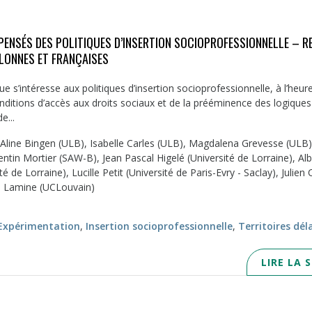
ENSÉS DES POLITIQUES D’INSERTION SOCIOPROFESSIONNELLE – 
LONNES ET FRANÇAISES
 s’intéresse aux politiques d’insertion socioprofessionnelle, à l’heur
ditions d’accès aux droits sociaux et de la prééminence des logiques
e...
: Aline Bingen (ULB), Isabelle Carles (ULB), Magdalena Grevesse (ULB),
tin Mortier (SAW-B), Jean Pascal Higelé (Université de Lorraine), Al
 de Lorraine), Lucille Petit (Université de Paris-Evry - Saclay), Julien 
e Lamine (UCLouvain)
Expérimentation
,
Insertion socioprofessionnelle
,
Territoires dél
LIRE LA 