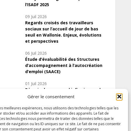
l’ISADF 2025
09 Juil 2026
Regards croisés des travailleurs
sociaux sur l’accueil de jour de bas
seuil en Wallonie. Enjeux, évolutions
et perspectives
06 Juil 2026
Étude d’évaluabilité des Structures
d’accompagnement à l’autocréation
d’emploi (SAACE)
01 Juil 2026
Pénurie du personnel infirmier :quels
indicateurs d’offre de soins pour
Gérer le consentement
comprendre la situation en Wallonie ?
les meilleures expériences, nous utilisons des technologies telles que les
r stocker et/ou accéder aux informations des appareils. Le fait de
 ces technologies nous permettra de traiter des données telles que le
 de navigation ou les ID uniques sur ce site. Le fait de ne pas consentir
Inscrivez-vous à notre newsletter
r son consentement peut avoir un effet négatif sur certaines