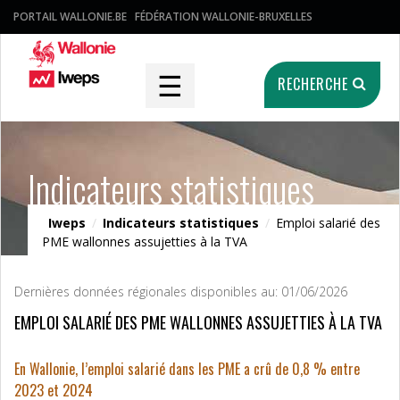
PORTAIL WALLONIE.BE
FÉDÉRATION WALLONIE-BRUXELLES
☰
RECHERCHE
Indicateurs statistiques
Iweps
/
Indicateurs statistiques
/
Emploi salarié des
PME wallonnes assujetties à la TVA
Dernières données régionales disponibles au: 01/06/2026
EMPLOI SALARIÉ DES PME WALLONNES ASSUJETTIES À LA TVA
En Wallonie, l’emploi salarié dans les PME a crû de 0,8 % entre
2023 et 2024