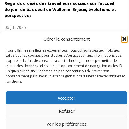
Regards croisés des travailleurs sociaux sur l’accueil
de jour de bas seuil en Wallonie. Enjeux, évolutions et
perspectives
06 Juil 2026
Étude d’évaluabilité des Structures
Gérer le consentement
d’accompagnement à l’autocréation d’emploi (SAACE)
Pour offrir les meilleures expériences, nous utilisons des technologies
01 Juil 2026
telles que les cookies pour stocker et/ou accéder aux informations des
Pénurie du personnel infirmier :quels indicateurs
appareils. Le fait de consentir à ces technologies nous permettra de
d’offre de soins pour comprendre la situation en
traiter des données telles que le comportement de navigation ou les ID
Wallonie ?
uniques sur ce site. Le fait de ne pas consentir ou de retirer son
consentement peut avoir un effet négatif sur certaines caractéristiques et
fonctions.
Accepter
Mentions légales
Vie privée
Médiateur
Accessibilité
Refuser
Voir les préférences