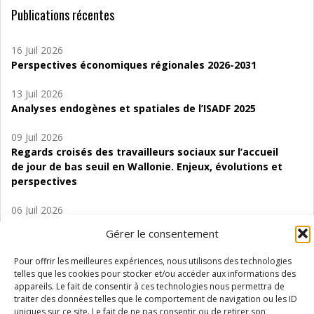
Publications récentes
16 Juil 2026
Perspectives économiques régionales 2026-2031
13 Juil 2026
Analyses endogènes et spatiales de l’ISADF 2025
09 Juil 2026
Regards croisés des travailleurs sociaux sur l’accueil
de jour de bas seuil en Wallonie. Enjeux, évolutions et
perspectives
06 Juil 2026
Étude d’évaluabilité des Structures
Gérer le consentement
d’accompagnement à l’autocréation d’emploi (SAACE)
Pour offrir les meilleures expériences, nous utilisons des technologies
01 Juil 2026
telles que les cookies pour stocker et/ou accéder aux informations des
Pénurie du personnel infirmier :quels indicateurs
appareils. Le fait de consentir à ces technologies nous permettra de
d’offre de soins pour comprendre la situation en
traiter des données telles que le comportement de navigation ou les ID
Wallonie ?
uniques sur ce site. Le fait de ne pas consentir ou de retirer son