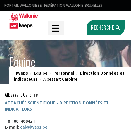
PORTAIL WALLONIE.BE
FÉDÉRATION WALLONIE-BRUXELLES
☰
RECHERCHE
Equipe
Iweps
/
Equipe
/
Personnel
/
Direction Données et
indicateurs
/
Albessart Caroline
Albessart Caroline
ATTACHÉE SCIENTIFIQUE - DIRECTION DONNÉES ET
INDICATEURS
Tel: 081468421
E-mail:
cal@iweps.be