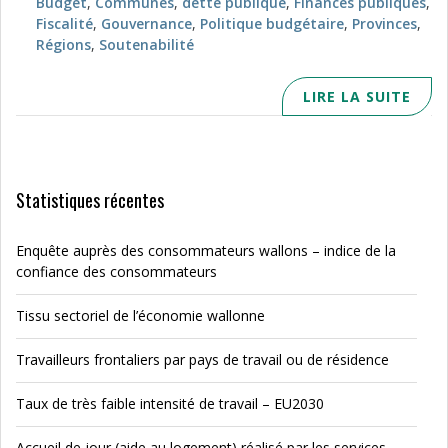
Budget
,
Communes
,
dette publique
,
Finances publiques
,
Fiscalité
,
Gouvernance
,
Politique budgétaire
,
Provinces
,
Régions
,
Soutenabilité
LIRE LA SUITE
Statistiques récentes
Enquête auprès des consommateurs wallons – indice de la
confiance des consommateurs
Tissu sectoriel de l’économie wallonne
Travailleurs frontaliers par pays de travail ou de résidence
Taux de très faible intensité de travail – EU2030
Accueil de jour (aide au logement) réalisé par les services