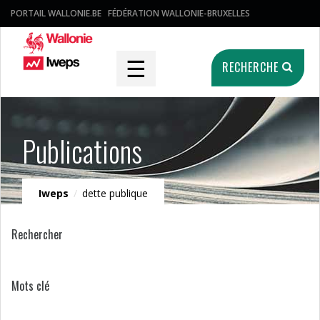
PORTAIL WALLONIE.BE
FÉDÉRATION WALLONIE-BRUXELLES
☰
RECHERCHE
Publications
Iweps
/
dette publique
Rechercher
Mots clé