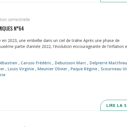
tion semestrielle
IQUES N°64
en 2023, une embellie dans un ciel de traîne Après une phase de
uxième partie d’année 2022, l'évolution encourageante de l'inflation 
Sébastien
,
Caruso Frédéric
,
Debuisson Marc
,
Delpierre Matthie
ier
,
Louis Virginie
,
Meunier Olivier
,
Paque Régine
,
Scourneau Vi
rie
LIRE LA 