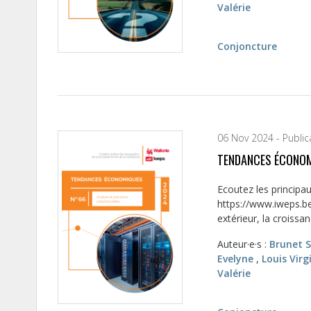
Valérie
Conjoncture
06 Nov 2024 - Public
TENDANCES ÉCONOM
Ecoutez les principa
https://www.iweps.be
extérieur, la croissanc
Auteur·e·s :
Brunet 
Evelyne
,
Louis Virg
Valérie