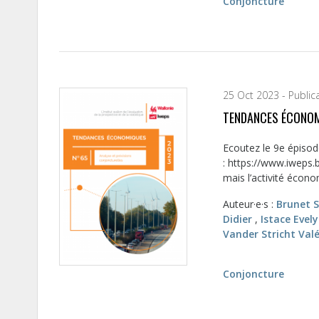
Conjoncture
25 Oct 2023 - Public
TENDANCES ÉCONOM
Ecoutez le 9e épiso
: https://www.iweps.
mais l’activité écono
Auteur·e·s :
Brunet 
Didier
,
Istace Evel
Vander Stricht Valé
Conjoncture