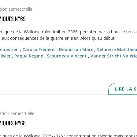
tion semestrielle
IQUES N°69
ique de la Wallonie ralentirait en 2026, percutée par la hausse bruta
e aux conséquences de la guerre en Iran. Alors qu’au début...
Sébastien
,
Caruso Frédéric
,
Debuisson Marc
,
Delpierre Matthie
ivier
,
Paque Régine
,
Scourneau Vincent
,
Vander Stricht Valéri
LIRE LA 
ation semestrielle
IQUES N°68
iques de la Wallonie 2025-2026 : consommation ralentie mais repris