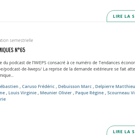
LIRE LA 
ation semestrielle
IQUES N°65
de du podcast de l’IWEPS consacré à ce numéro de Tendances écono
be/podcast-de-liweps/ La reprise de la demande extérieure se fait att
mique...
Sébastien
,
Caruso Frédéric
,
Debuisson Marc
,
Delpierre Matthie
yne
,
Louis Virginie
,
Meunier Olivier
,
Paque Régine
,
Scourneau V
rie
LIRE LA 