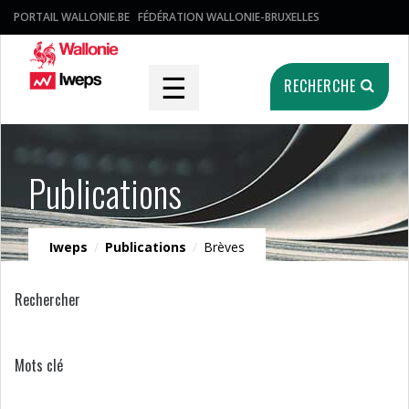
PORTAIL WALLONIE.BE
FÉDÉRATION WALLONIE-BRUXELLES
☰
RECHERCHE
Publications
Iweps
/
Publications
/
Brèves
Rechercher
Mots clé