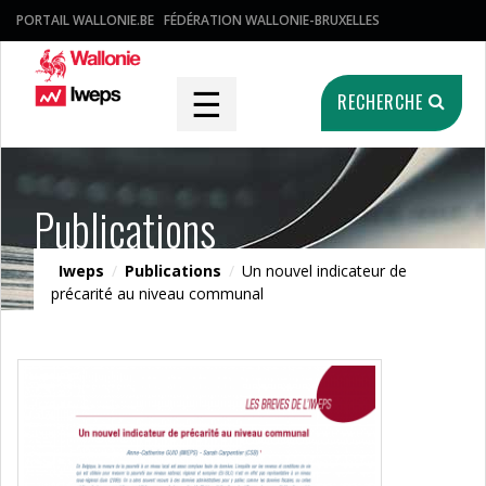
PORTAIL WALLONIE.BE
FÉDÉRATION WALLONIE-BRUXELLES
☰
RECHERCHE
Publications
Iweps
/
Publications
/
Un nouvel indicateur de
précarité au niveau communal