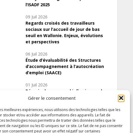
l’ISADF 2025
09 Juil 2026
Regards croisés des travailleurs
sociaux sur l’accueil de jour de bas
seuil en Wallonie. Enjeux, évolutions
et perspectives
06 Juil 2026
Étude d’évaluabilité des Structures
d’accompagnement à l’autocréation
d’emploi (SAACE)
01 Juil 2026
Pénurie du personnel infirmier :quels
indicateurs d’offre de soins pour
Gérer le consentement
comprendre la situation en Wallonie ?
les meilleures expériences, nous utilisons des technologies telles que les
r stocker et/ou accéder aux informations des appareils. Le fait de
 ces technologies nous permettra de traiter des données telles que le
 de navigation ou les ID uniques sur ce site. Le fait de ne pas consentir
Inscrivez-vous à notre newsletter
r son consentement peut avoir un effet négatif sur certaines