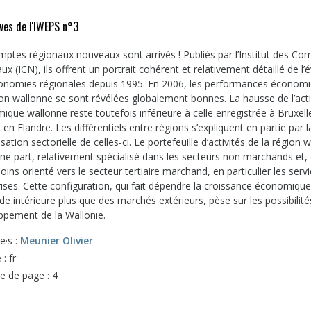
ves de l'IWEPS n°3
mptes régionaux nouveaux sont arrivés ! Publiés par l’Institut des Co
ux (ICN), ils offrent un portrait cohérent et relativement détaillé de l’
onomies régionales depuis 1995. En 2006, les performances économ
ion wallonne se sont révélées globalement bonnes. La hausse de l’acti
que wallonne reste toutefois inférieure à celle enregistrée à Bruxell
 en Flandre. Les différentiels entre régions s’expliquent en partie par l
isation sectorielle de celles-ci. Le portefeuille d’activités de la région 
une part, relativement spécialisé dans les secteurs non marchands et, 
oins orienté vers le secteur tertiaire marchand, en particulier les serv
ises. Cette configuration, qui fait dépendre la croissance économique
 intérieure plus que des marchés extérieurs, pèse sur les possibilité
ppement de la Wallonie.
e·s :
Meunier Olivier
: fr
 de page : 4