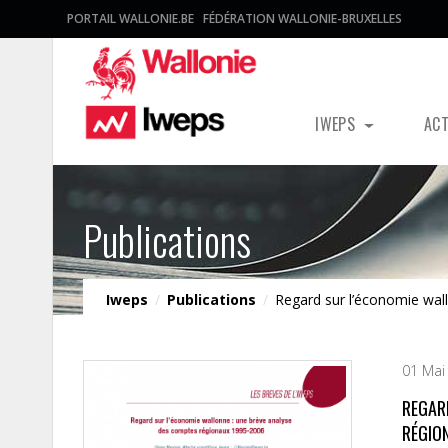
PORTAIL WALLONIE.BE
FÉDÉRATION WALLONIE-BRUXELLES
IWEPS
AC
Publications
Iweps
/
Publications
/
Regard sur l’économie wal
01 Mai
REGAR
RÉGIO