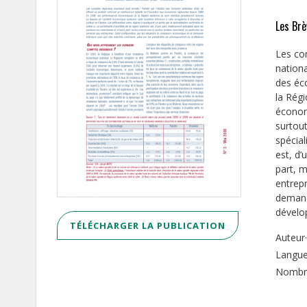
Les Brè
Les co
nationa
des éc
la Rég
économi
surtout
spécial
est, d’
part, m
entrepr
demande
dévelo
TÉLÉCHARGER LA PUBLICATION
Auteur·
Langue 
Nombre