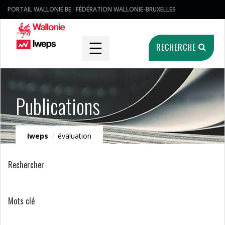
PORTAIL WALLONIE.BE
FÉDÉRATION WALLONIE-BRUXELLES
☰
RECHERCHE
Publications
Iweps
/
évaluation
Rechercher
Mots clé