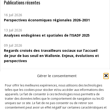
Publications récentes
16 Juil 2026
Perspectives économiques régionales 2026-2031
13 Juil 2026
Analyses endogènes et spatiales de l’ISADF 2025
09 Juil 2026
Regards croisés des travailleurs sociaux sur l’accueil
de jour de bas seuil en Wallonie. Enjeux, évolutions et
perspectives
06 Juil 2026
Gérer le consentement
Étude d’évaluabilité des Structures
d’accompagnement à l’autocréation d’emploi (SAACE)
Pour offrir les meilleures expériences, nous utilisons des technologies
telles que les cookies pour stocker et/ou accéder aux informations des
01 Juil 2026
appareils. Le fait de consentir à ces technologies nous permettra de
Pénurie du personnel infirmier :quels indicateurs
traiter des données telles que le comportement de navigation ou les ID
d’offre de soins pour comprendre la situation en
uniques sur ce site. Le fait de ne pas consentir ou de retirer son
Wallonie ?
consentement peut avoir un effet négatif sur certaines caractéristiques et