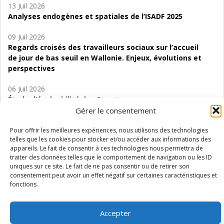
13 Juil 2026
Analyses endogènes et spatiales de l’ISADF 2025
09 Juil 2026
Regards croisés des travailleurs sociaux sur l’accueil
de jour de bas seuil en Wallonie. Enjeux, évolutions et
perspectives
06 Juil 2026
Étude d’évaluabilité des Structures
d’accompagnement à l’autocréation d’emploi (SAACE)
Gérer le consentement
01 Juil 2026
Pour offrir les meilleures expériences, nous utilisons des technologies
telles que les cookies pour stocker et/ou accéder aux informations des
Pénurie du personnel infirmier :quels indicateurs
appareils. Le fait de consentir à ces technologies nous permettra de
d’offre de soins pour comprendre la situation en
traiter des données telles que le comportement de navigation ou les ID
Wallonie ?
uniques sur ce site. Le fait de ne pas consentir ou de retirer son
consentement peut avoir un effet négatif sur certaines caractéristiques et
fonctions.
Accepter
Mentions légales
Vie privée
Médiateur
Accessibilité