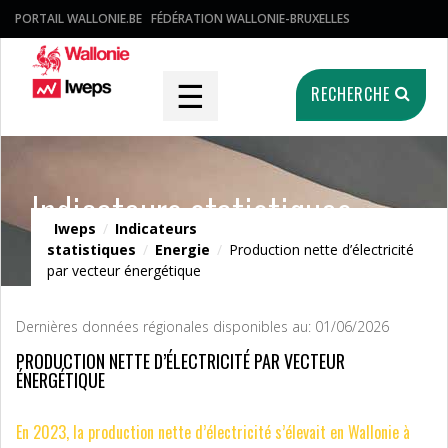
PORTAIL WALLONIE.BE
FÉDÉRATION WALLONIE-BRUXELLES
☰
RECHERCHE
Indicateurs statistiques
Iweps
/
Indicateurs
statistiques
/
Energie
/
Production nette d’électricité
par vecteur énergétique
Dernières données régionales disponibles au: 01/06/2026
PRODUCTION NETTE D’ÉLECTRICITÉ PAR VECTEUR
ÉNERGÉTIQUE
En 2023, la production nette d’électricité s’élevait en Wallonie à