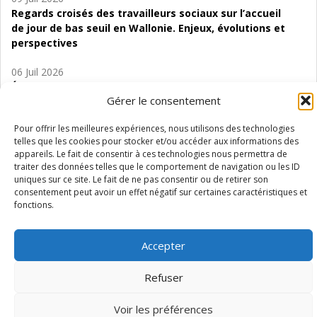
Regards croisés des travailleurs sociaux sur l’accueil
de jour de bas seuil en Wallonie. Enjeux, évolutions et
perspectives
06 Juil 2026
Étude d’évaluabilité des Structures
Gérer le consentement
d’accompagnement à l’autocréation d’emploi (SAACE)
Pour offrir les meilleures expériences, nous utilisons des technologies
01 Juil 2026
telles que les cookies pour stocker et/ou accéder aux informations des
Pénurie du personnel infirmier :quels indicateurs
appareils. Le fait de consentir à ces technologies nous permettra de
d’offre de soins pour comprendre la situation en
traiter des données telles que le comportement de navigation ou les ID
Wallonie ?
uniques sur ce site. Le fait de ne pas consentir ou de retirer son
consentement peut avoir un effet négatif sur certaines caractéristiques et
fonctions.
Accepter
Mentions légales
Vie privée
Médiateur
Accessibilité
Refuser
Voir les préférences