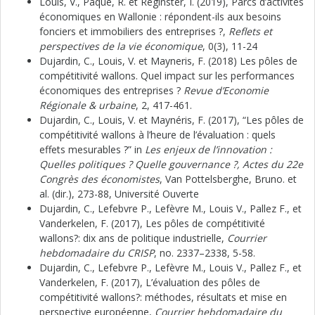
Louis, V., Paque, R. et Reginster, I. (2019), Parcs d’activités
économiques en Wallonie : répondent-ils aux besoins
fonciers et immobiliers des entreprises ?,
Reflets et
perspectives de la vie économique
, 0(3), 11-24
Dujardin, C., Louis, V. et Mayneris, F. (2018) Les pôles de
compétitivité wallons. Quel impact sur les performances
économiques des entreprises ?
Revue d’Economie
Régionale & urbaine
, 2, 417-461.
Dujardin, C., Louis, V. et Maynéris, F. (2017), “Les pôles de
compétitivité wallons à l’heure de l’évaluation : quels
effets mesurables ?” in
Les enjeux de l’innovation :
Quelles politiques ? Quelle gouvernance ?, Actes du 22e
Congrès des économistes
, Van Pottelsberghe, Bruno. et
al. (dir.), 273-88, Université Ouverte
Dujardin, C., Lefebvre P., Lefèvre M., Louis V., Pallez F., et
Vanderkelen, F. (2017), Les pôles de compétitivité
wallons?: dix ans de politique industrielle,
Courrier
hebdomadaire du CRISP
, no. 2337–2338, 5-58.
Dujardin, C., Lefebvre P., Lefèvre M., Louis V., Pallez F., et
Vanderkelen, F. (2017), L’évaluation des pôles de
compétitivité wallons?: méthodes, résultats et mise en
perspective européenne,
Courrier hebdomadaire du