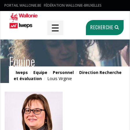
PORTAIL WALLONIE.BE
FÉDÉRATION WALLONIE-BRUXELLES
☰
RECHERCHE
Equipe
Iweps
/
Equipe
/
Personnel
/
Direction Recherche
et évaluation
/
Louis Virginie