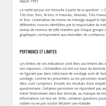
depuis 1997.
La santé perçue est mesurée à partir de la question : «
Très bon, Bon, Ni bon, ni mauvais, Mauvais, Très mauvai
et Bon. L’estimation du revenu du ménage auquel le répo
différentes sources identifiées par le responsable du mé
niveau de revenus de telle manière que chaque groupe c
graphiques correspondent aux intervalles de confiances 
PERTINENCE ET LIMITES
Les limites de ces indicateurs sont liées aux limites des
non-réponses. L’échantillon est tiré sur base du domicil
ne figurant pas dans cette base de sondage sont de facto
sondage, comme les prisonniers ou les personnes vivant
elles, sont comprises. Ensuite, les résultats d’une enqu
questionnaire. Certaines personnes ne répondent pas aux 
entrer l’interviewer dans leur domicile, au manque de te
informations sur leur vie. Enfin, certaines questions po
oublier ou ne pas vouloir déclarer une maladie.