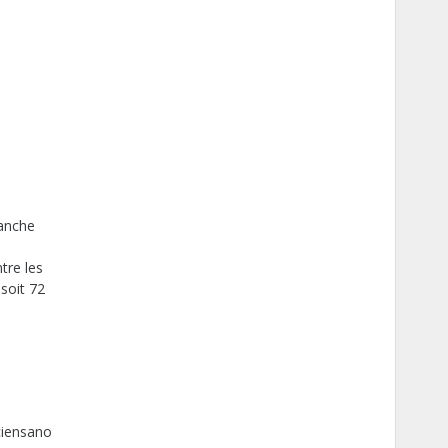
ranche
tre les
soit 72
ciensano