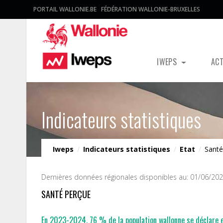
PORTAIL WALLONIE.BE
FÉDÉRATION WALLONIE-BRUXELLES
IWEPS
AC
Indicateurs statistiques
Iweps
/
Indicateurs statistiques
/
Etat
/
Santé
Dernières données régionales disponibles au: 01/06/20
SANTÉ PERÇUE
En 2023-2024, 76 % de la population wallonne se déclare en