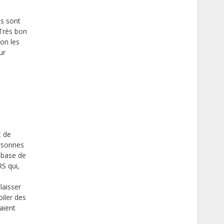
es sont
 Très bon
on les
ur
t de
ersonnes
 base de
S qui,
laisser
iler des
aient