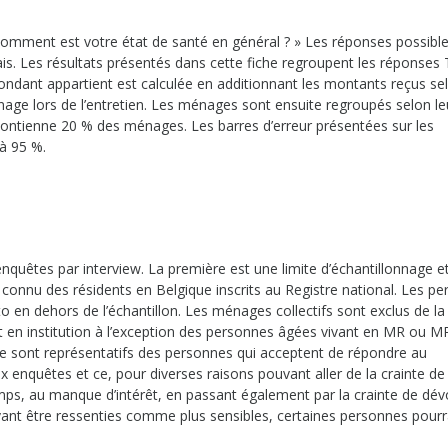
 Comment est votre état de santé en général ? » Les réponses possibl
s. Les résultats présentés dans cette fiche regroupent les réponses
ndant appartient est calculée en additionnant les montants reçus sel
nage lors de l’entretien. Les ménages sont ensuite regroupés selon le
ontienne 20 % des ménages. Les barres d’erreur présentées sur les
à 95 %.
 enquêtes par interview. La première est une limite d’échantillonnage e
e connu des résidents en Belgique inscrits au Registre national. Les p
 en dehors de l’échantillon. Les ménages collectifs sont exclus de la
 en institution à l’exception des personnes âgées vivant en MR ou MR
ête sont représentatifs des personnes qui acceptent de répondre au
enquêtes et ce, pour diverses raisons pouvant aller de la crainte de 
mps, au manque d’intérêt, en passant également par la crainte de dévo
uvant être ressenties comme plus sensibles, certaines personnes pourr