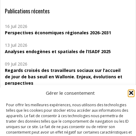
Publications récentes
16 Juil 2026
Perspectives économiques régionales 2026-2031
13 Juil 2026
Analyses endogènes et spatiales de l’ISADF 2025
09 Juil 2026
Regards croisés des travailleurs sociaux sur l’accueil
de jour de bas seuil en Wallonie. Enjeux, évolutions et
perspectives
Gérer le consentement
06 Juil 2026
Étude d’évaluabilité des Structures
Pour offrir les meilleures expériences, nous utilisons des technologies
d’accompagnement à l’autocréation d’emploi (SAACE)
telles que les cookies pour stocker et/ou accéder aux informations des
appareils. Le fait de consentir à ces technologies nous permettra de
01 Juil 2026
traiter des données telles que le comportement de navigation ou les ID
uniques sur ce site. Le fait de ne pas consentir ou de retirer son
Pénurie du personnel infirmier :quels indicateurs
consentement peut avoir un effet négatif sur certaines caractéristiques et
d’offre de soins pour comprendre la situation en