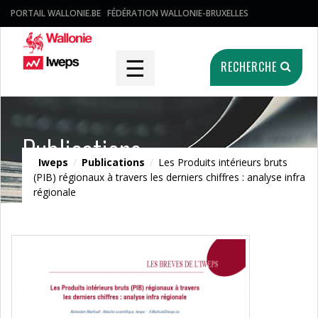
PORTAIL WALLONIE.BE
FÉDÉRATION WALLONIE-BRUXELLES
☰
RECHERCHE
Publications
Iweps
/
Publications
/
Les Produits intérieurs bruts
(PIB) régionaux à travers les derniers chiffres : analyse infra
régionale