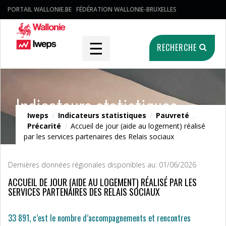
PORTAIL WALLONIE.BE
FÉDÉRATION WALLONIE-BRUXELLES
☰
RECHERCHE
Indicateurs statistiques
Iweps
/
Indicateurs statistiques
/
Pauvreté
,
Précarité
/
Accueil de jour (aide au logement) réalisé
par les services partenaires des Relais sociaux
Dernières données régionales disponibles au: 01/06/2026
ACCUEIL DE JOUR (AIDE AU LOGEMENT) RÉALISÉ PAR LES
SERVICES PARTENAIRES DES RELAIS SOCIAUX
33 891, c’est le nombre d’accompagnements et rencontres