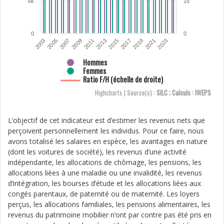
6k
15
0
0
2021
2023
2003
2005
2007
2009
2011
2013
2015
2017
2019
Hommes
Femmes
Ratio F/H (échelle de droite)
Highcharts | Source(s) :
SILC ; Calculs : IWEPS
L’objectif de cet indicateur est d’estimer les revenus nets que
perçoivent personnellement les individus. Pour ce faire, nous
avons totalisé les salaires en espèce, les avantages en nature
(dont les voitures de société), les revenus d’une activité
indépendante, les allocations de chômage, les pensions, les
allocations liées à une maladie ou une invalidité, les revenus
d’intégration, les bourses d’étude et les allocations liées aux
congés parentaux, de paternité ou de maternité. Les loyers
perçus, les allocations familiales, les pensions alimentaires, les
revenus du patrimoine mobilier n’ont par contre pas été pris en