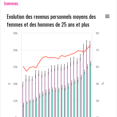
hommes.
Evolution des revenus personnels moyens des
femmes et des hommes de 25 ans et plus
36k
90
30k
75
24k
60
%
18k
45
€
12k
30