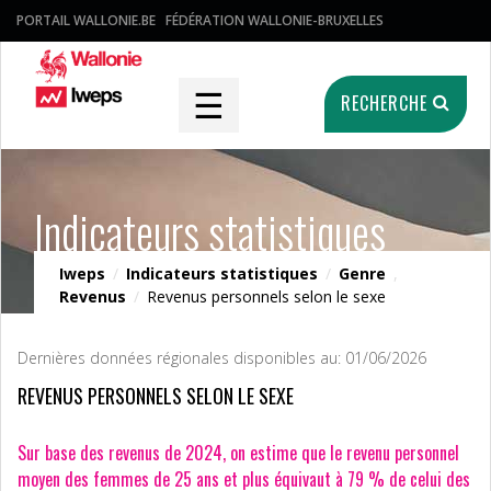
PORTAIL WALLONIE.BE
FÉDÉRATION WALLONIE-BRUXELLES
☰
RECHERCHE
Indicateurs statistiques
Iweps
/
Indicateurs statistiques
/
Genre
,
Revenus
/
Revenus personnels selon le sexe
Dernières données régionales disponibles au: 01/06/2026
REVENUS PERSONNELS SELON LE SEXE
Sur base des revenus de 2024, on estime que le revenu personnel
moyen des femmes de 25 ans et plus équivaut à 79 % de celui des