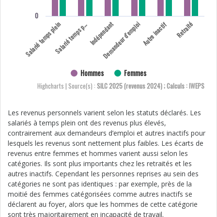
0
a
l
a
r
i
é
t
e
m
p
s
r
t
i
e
Salarié temps plein
Indépendant
Demandeur d'emploi
Autre inactif
Retraité
S
a
l
p
Hommes
Femmes
Highcharts | Source(s) :
SILC 2025 (revenus 2024) ; Calculs : IWEPS
Les revenus personnels varient selon les statuts déclarés. Les
salariés à temps plein ont des revenus plus élevés,
contrairement aux demandeurs d’emploi et autres inactifs pour
lesquels les revenus sont nettement plus faibles. Les écarts de
revenus entre femmes et hommes varient aussi selon les
catégories. Ils sont plus importants chez les retraités et les
autres inactifs. Cependant les personnes reprises au sein des
catégories ne sont pas identiques : par exemple, près de la
moitié des femmes catégorisées comme autres inactifs se
déclarent au foyer, alors que les hommes de cette catégorie
sont très majoritairement en incapacité de travail.