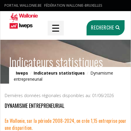
PORTAIL WALLONIE.BE
FÉDÉRATION WALLONIE-BRUXELLES
☰
RECHERCHE
Indicateurs statistiques
Iweps
/
Indicateurs statistiques
/
Dynamisme
entrepreneurial
Dernières données régionales disponibles au: 01/06/2026
DYNAMISME ENTREPRENEURIAL
En Wallonie, sur la période 2008-2024, on crée 1,15 entreprise pour
une disparition.