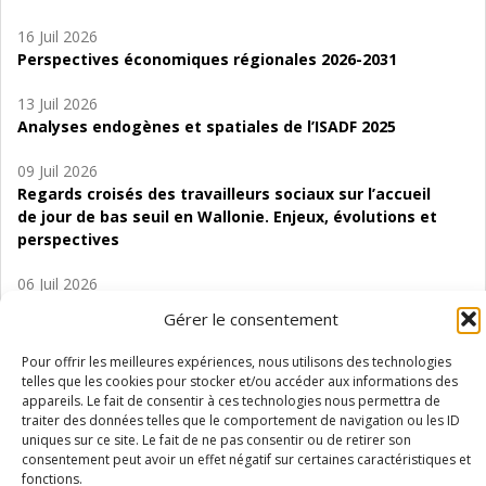
16 Juil 2026
Perspectives économiques régionales 2026-2031
13 Juil 2026
Analyses endogènes et spatiales de l’ISADF 2025
09 Juil 2026
Regards croisés des travailleurs sociaux sur l’accueil
de jour de bas seuil en Wallonie. Enjeux, évolutions et
perspectives
06 Juil 2026
Étude d’évaluabilité des Structures
Gérer le consentement
d’accompagnement à l’autocréation d’emploi (SAACE)
Pour offrir les meilleures expériences, nous utilisons des technologies
01 Juil 2026
telles que les cookies pour stocker et/ou accéder aux informations des
Pénurie du personnel infirmier :quels indicateurs
appareils. Le fait de consentir à ces technologies nous permettra de
d’offre de soins pour comprendre la situation en
traiter des données telles que le comportement de navigation ou les ID
uniques sur ce site. Le fait de ne pas consentir ou de retirer son
Wallonie ?
consentement peut avoir un effet négatif sur certaines caractéristiques et
fonctions.