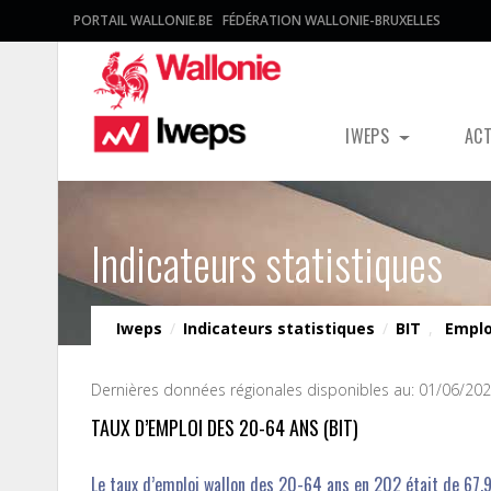
PORTAIL WALLONIE.BE
FÉDÉRATION WALLONIE-BRUXELLES
IWEPS
AC
Indicateurs statistiques
Iweps
/
Indicateurs statistiques
/
BIT
,
Emplo
Dernières données régionales disponibles au: 01/06/20
TAUX D’EMPLOI DES 20-64 ANS (BIT)
Le taux d’emploi wallon des 20-64 ans en 202 était de 67,9