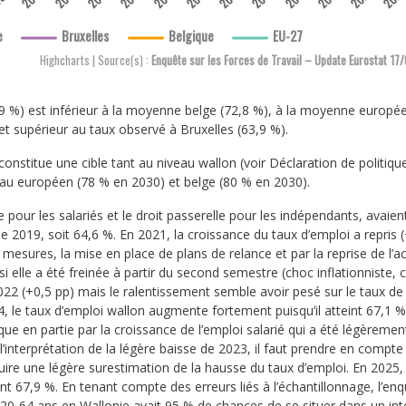
e
Bruxelles
Belgique
EU-27
Highcharts | Source(s) :
Enquête sur les F
,9 %) est inférieur à la moyenne belge (72,8 %), à la moyenne europé
et supérieur au taux observé à Bruxelles (63,9 %).
onstitue une cible tant au niveau wallon (voir Déclaration de politiqu
eau européen (78 % en 2030) et belge (80 % en 2030).
our les salariés et le droit passerelle pour les indépendants, avaien
 2019, soit 64,6 %. En 2021, la croissance du taux d’emploi a repris (
 mesures, la mise en place de plans de relance et par la reprise de l’ac
 elle a été freinée à partir du second semestre (choc inflationniste, c
2022 (+0,5 pp) mais le ralentissement semble avoir pesé sur le taux d
4, le taux d’emploi wallon augmente fortement puisqu’il atteint 67,1 %
e en partie par la croissance de l’emploi salarié qui a été légèremen
nterprétation de la légère baisse de 2023, il faut prendre en compte 
nduire une légère surestimation de la hausse du taux d’emploi. En 2025,
t 67,9 %. En tenant compte des erreurs liés à l’échantillonnage, l’en
 20-64 ans en Wallonie avait 95 % de chances de se situer dans un int