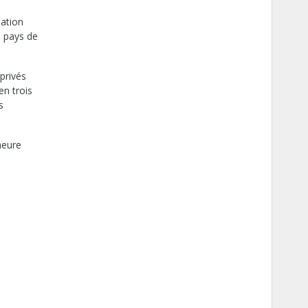
lation
s pays de
privés
en trois
s
heure