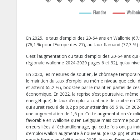
Flandre
Walloni
En 2025, le taux d’emploi des 20-64 ans en Wallonie (67
(76,1 % pour l’Europe des 27), au taux flamand (77,3 %) 
C’est l’augmentation du taux d’emploi des 20-64 ans qui c
régionale wallonne 2024-2029 pages 6 et 32), qu’au niv
En 2020, les mesures de soutien, le chômage temporaire p
le maintien du taux d’emploi au même niveau que celui de
et atteint 65,2 %), boostée par le maintien partiel de ces
économique. En 2022, la reprise s’est poursuivie, même si
énergétique), le taux d’emploi a continué de croître en 
qui aurait reculé de 0,2 pp pour atteindre 65,5 %. En 202
une augmentation de 1,6 pp. Cette augmentation s’expliqu
favorable en Wallonie qu’en Belgique mais comme pour l’i
erreurs liées à l’échantillonnage, qui cette fois ont pu i
d’emploi wallon augmente à nouveau (de 0,8 pp) et attein
nous informe en réalité qu’en 2025, le taux d’emploi des