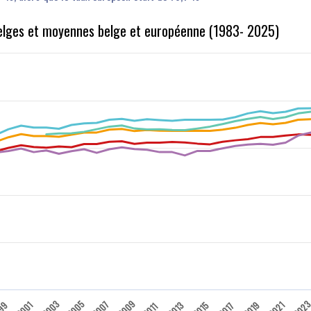
belges et moyennes belge et européenne (1983- 2025)
2003
2005
2009
202
2007
99
2001
2013
2015
2019
2021
2017
2011