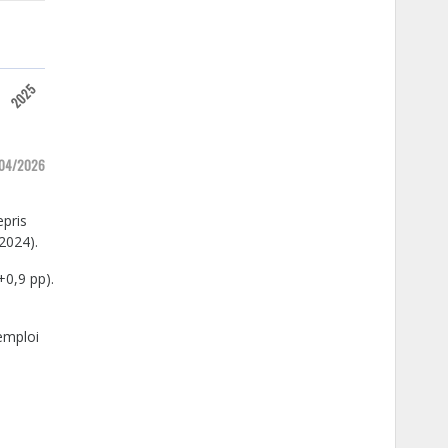
3
2025
7/04/2026
epris
2024).
+0,9 pp).
emploi