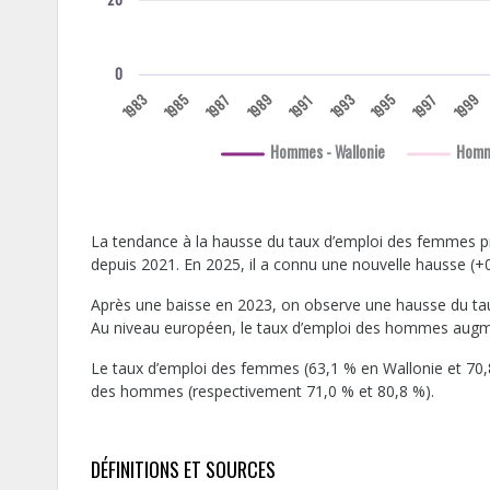
0
1983
1985
1989
1993
1995
1999
1987
1997
1991
Hommes - Wallonie
Homm
La tendance à la hausse du taux d’emploi des femmes pre
depuis 2021. En 2025, il a connu une nouvelle hausse (+
Après une baisse en 2023, on observe une hausse du tau
Au niveau européen, le taux d’emploi des hommes aug
Le taux d’emploi des femmes (63,1 % en Wallonie et 70,8
des hommes (respectivement 71,0 % et 80,8 %).
DÉFINITIONS ET SOURCES