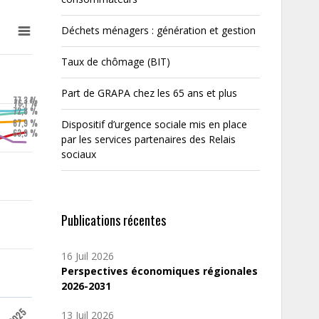
Déchets ménagers : génération et gestion
Taux de chômage (BIT)
Part de GRAPA chez les 65 ans et plus
77,3 %
76,1 %
72,8 %
67,9 %
Dispositif d’urgence sociale mis en place
63,9 %
par les services partenaires des Relais
sociaux
Publications récentes
16 Juil 2026
Perspectives économiques régionales
2026-2031
3
2025
13 Juil 2026