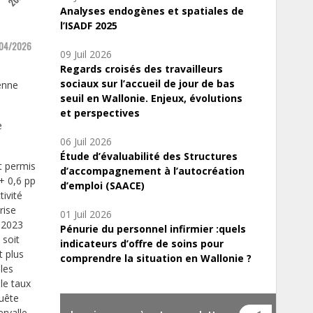
Analyses endogènes et spatiales de
l’ISADF 2025
orces de Travail – Update Eurostat 17/04/2026
09 Juil 2026
Regards croisés des travailleurs
sociaux sur l’accueil de jour de bas
enne
seuil en Wallonie. Enjeux, évolutions
et perspectives
e
06 Juil 2026
Étude d’évaluabilité des Structures
t permis
d’accompagnement à l’autocréation
+ 0,6 pp
d’emploi (SAACE)
tivité
rise
01 Juil 2026
e 2023
Pénurie du personnel infirmier :quels
 soit
indicateurs d’offre de soins pour
t plus
comprendre la situation en Wallonie ?
les
 le taux
quête
ervalle