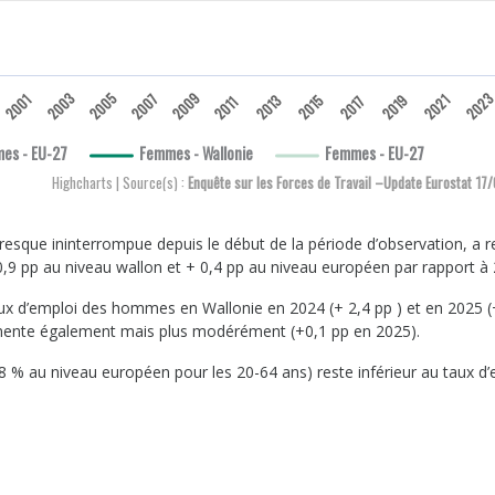
2003
2005
2009
202
2007
2001
2013
2015
2019
2021
2017
2011
es - EU-27
Femmes - Wallonie
Femmes - EU-27
Highcharts | Source(s) :
Enquête sur les Forces de Travail –Update Eurostat 1
sque ininterrompue depuis le début de la période d’observation, a r
0,9 pp au niveau wallon et + 0,4 pp au niveau européen par rapport à 
x d’emploi des hommes en Wallonie en 2024 (+ 2,4 pp ) et en 2025 (
mente également mais plus modérément (+0,1 pp en 2025).
 % au niveau européen pour les 20-64 ans) reste inférieur au taux d’