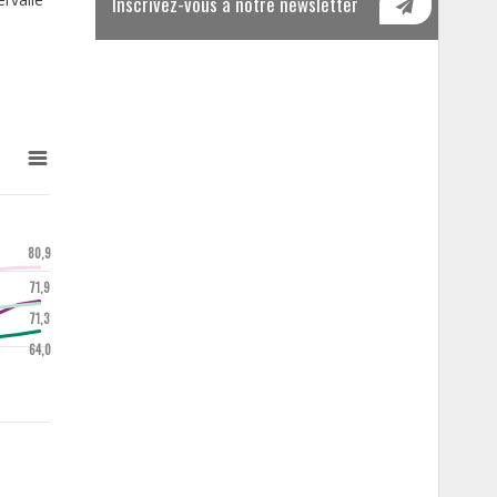
Inscrivez-vous à notre newsletter
80,9
71,9
71,3
64,0