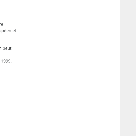
re
ropéen et
on peut
 1999,