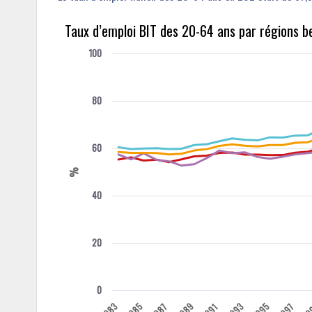
Taux d’emploi BIT des 20-64 ans par régions 
100
80
60
%
40
20
0
1983
1985
1989
1993
1995
19
1987
1997
1991