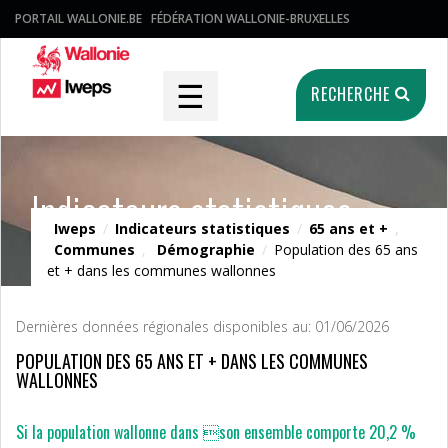
PORTAIL WALLONIE.BE
FÉDÉRATION WALLONIE-BRUXELLES
☰
RECHERCHE
Indicateurs statistiques
Iweps
/
Indicateurs statistiques
/
65 ans et +
,
Communes
,
Démographie
/
Population des 65 ans
et + dans les communes wallonnes
Dernières données régionales disponibles au: 01/06/2026
POPULATION DES 65 ANS ET + DANS LES COMMUNES
WALLONNES
Si la population wallonne dans son ensemble comporte 20,2 %