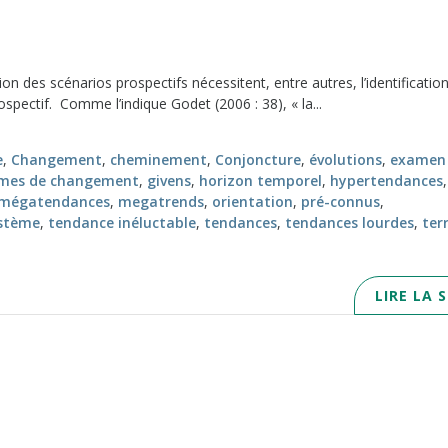
ion des scénarios prospectifs nécessitent, entre autres, l’identificatio
pectif. Comme l’indique Godet (2006 : 38), « la...
e
,
Changement
,
cheminement
,
Conjoncture
,
évolutions
,
examen
mes de changement
,
givens
,
horizon temporel
,
hypertendances
,
mégatendances
,
megatrends
,
orientation
,
pré-connus
,
stème
,
tendance inéluctable
,
tendances
,
tendances lourdes
,
ter
LIRE LA 