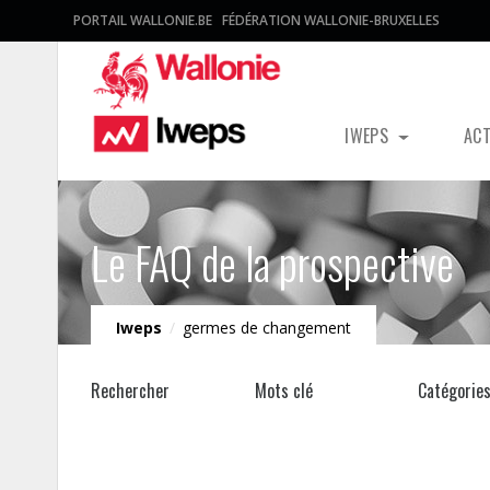
PORTAIL WALLONIE.BE
FÉDÉRATION WALLONIE-BRUXELLES
IWEPS
AC
Le FAQ de la prospective
Iweps
/
germes de changement
Rechercher
Mots clé
Catégorie