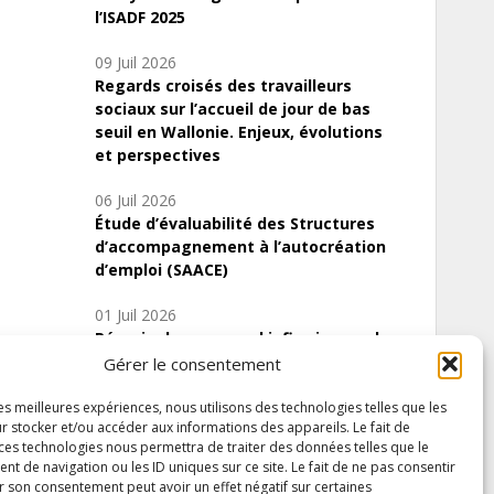
l’ISADF 2025
09 Juil 2026
Regards croisés des travailleurs
sociaux sur l’accueil de jour de bas
seuil en Wallonie. Enjeux, évolutions
et perspectives
06 Juil 2026
Étude d’évaluabilité des Structures
d’accompagnement à l’autocréation
d’emploi (SAACE)
01 Juil 2026
Pénurie du personnel infirmier :quels
indicateurs d’offre de soins pour
Gérer le consentement
comprendre la situation en Wallonie ?
les meilleures expériences, nous utilisons des technologies telles que les
r stocker et/ou accéder aux informations des appareils. Le fait de
 ces technologies nous permettra de traiter des données telles que le
 de navigation ou les ID uniques sur ce site. Le fait de ne pas consentir
Inscrivez-vous à notre newsletter
r son consentement peut avoir un effet négatif sur certaines