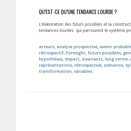
QU’EST-CE QU’UNE TENDANCE LOURDE ?
L’élaboration des futurs possibles et la construct
tendances lourdes qui parcourent le système pros
acteurs
,
analyse prospective
,
avenir probabl
rétrospectif
,
Foresight
,
futurs possibles
,
ger
hypothèses
,
Impact
,
invariants
,
long terme
,
représentations
,
rétrospective
,
scénarios
,
sy
transformation
,
variables