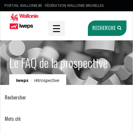
PORTAIL WALLONIE.BE
FÉDÉRATION WALLONIE-BRUXELLES
☰
RECHERCHE
Le FAQ de la prospective
Iweps
/
rétrospective
Rechercher
Mots clé